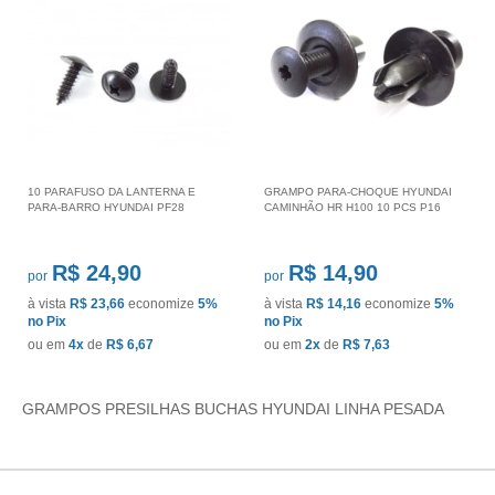
10 PARAFUSO DA LANTERNA E
GRAMPO PARA-CHOQUE HYUNDAI
PARA-BARRO HYUNDAI PF28
CAMINHÃO HR H100 10 PCS P16
R$ 24,90
R$ 14,90
por
por
à vista
R$ 23,66
economize
5%
à vista
R$ 14,16
economize
5%
no Pix
no Pix
ou em
4x
de
R$ 6,67
ou em
2x
de
R$ 7,63
GRAMPOS PRESILHAS BUCHAS HYUNDAI LINHA PESADA