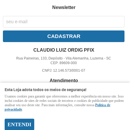
Newsletter
CADASTRAR
CLAUDIO LUIZ ORDIG PFIX
Rua Paineiras, 133, Depósito
-
Vila Alemanha, Luzerna
-
SC
CEP: 89609-000
CNPJ: 12.146.573/0001-07
Atendimento
Esta Loja adota todos os meios de segurança!
(49)
99800-3128
(49)
99800-3128
(WhatsApp)
Usamos cookies para garantir que oferecemos a melhor experiência em nosso site. Isso
inclui cookies de sites de redes sociais de terceiros e cookies de publicidade que podem
8:00 - 17:00
analisar seu uso deste site. Para mais informações, consulte nossa
Política de
privacidade
.
pfix@pfix.com.br
ENTENDI
LOJA VIRTUAL CRIADA POR