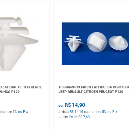
O LATERAL CLIO FLUENCE
10 GRAMPOS FRISO LATERAL DA PORTA FI
WINGO P120
JEEP RENAULT CITROEN PEUGEOT P120
R$ 14,90
por
onomize
5%
no Pix
à vista
R$ 14,16
economize
5%
no Pix
3
ou em
2x
de
R$ 7,63