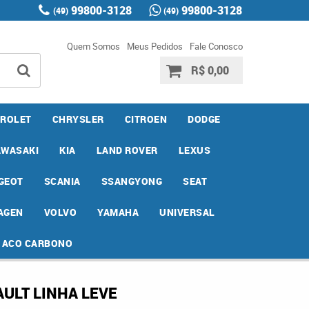
99800-3128
99800-3128
(49)
(49)
Quem Somos
Meus Pedidos
Fale Conosco
R$ 0,00
ROLET
CHRYSLER
CITROEN
DODGE
AWASAKI
KIA
LAND ROVER
LEXUS
GEOT
SCANIA
SSANGYONG
SEAT
AGEN
VOLVO
YAMAHA
UNIVERSAL
E ACO CARBONO
ULT LINHA LEVE