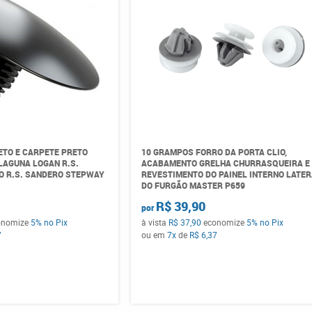
ETO E CARPETE PRETO
10 GRAMPOS FORRO DA PORTA CLIO,
LAGUNA LOGAN R.S.
ACABAMENTO GRELHA CHURRASQUEIRA E
O R.S. SANDERO STEPWAY
REVESTIMENTO DO PAINEL INTERNO LATE
DO FURGÃO MASTER P659
R$ 39,90
por
onomize
5%
no Pix
à vista
R$ 37,90
economize
5%
no Pix
7
ou em
7x
de
R$ 6,37