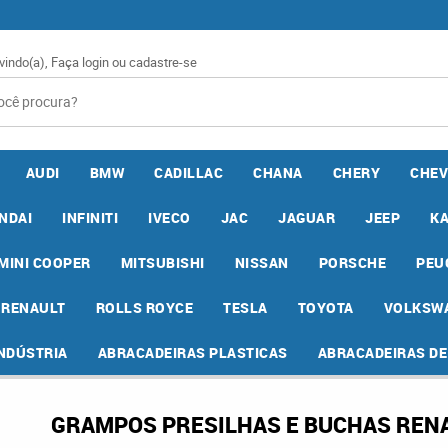
vindo(a),
Faça login
ou
cadastre-se
AUDI
BMW
CADILLAC
CHANA
CHERY
CHEV
NDAI
INFINITI
IVECO
JAC
JAGUAR
JEEP
K
MINI COOPER
MITSUBISHI
NISSAN
PORSCHE
PEU
RENAULT
ROLLS ROYCE
TESLA
TOYOTA
VOLKSW
INDÚSTRIA
ABRACADEIRAS PLASTICAS
ABRACADEIRAS D
GRAMPOS PRESILHAS E BUCHAS RENA