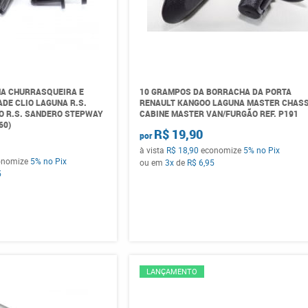
HA CHURRASQUEIRA E
10 GRAMPOS DA BORRACHA DA PORTA
DE CLIO LAGUNA R.S.
RENAULT KANGOO LAGUNA MASTER CHASS
O R.S. SANDERO STEPWAY
CABINE MASTER VAN/FURGÃO REF. P191
60)
R$ 19,90
por
à vista
R$ 18,90
economize
5%
no Pix
onomize
5%
no Pix
ou em
3x
de
R$ 6,95
5
LANÇAMENTO