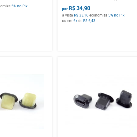
nomize
5%
no Pix
R$ 34,90
por
à vista
R$ 33,16
economize
5%
no Pix
ou em
6x
de
R$ 6,43