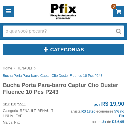
0
CATEGORIAS
Home
RENAULT
Bucha Porta Para-barro Captur Clio Duster Fluence 10 Pcs P243
Bucha Porta Para-barro Captur Clio Duster
Fluence 10 Pcs P243
R$ 19,90
por
Sku:
11075511
Categoria:
RENAULT
,
RENAULT
à vista
R$ 18,90
economize
5%
no
LINHA LEVE
Pix
ou em
3x
de
R$ 6,95
Marca:
Pfix