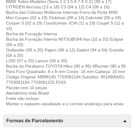
BMW Todos Modelos (Serie 1 2 3 5 6 7 8 X Z) (90 a 17)
CITROEN Aircross (13 a 18) C3 (04 a 12) C4 (08 a 16)
Bucha das Colunas Molduras Internas Forro da Porta MINI
Mini Cooper (02 a 19) Clubman (08 a 14) Cabriolet (05 a 19)
Cooper S (02 a 19) Countryman JCW (11 a 19) Coupé S (11 a
15)
Bucha de Forração Interna
Bucha de Forração Interna MITSUBISHI Asx (10 a 20) Eclipse
(06 a 20)
Outlander (08 a 20) Pajero (96 a 12) Galant (94 a 04) Grandis
(04 a 20)
L200 (07 a 20) Lancer (06 a 20)
Bucha do Parabarro TOYOTA Hilux (90 a 95) 4Runner (90 a 95
Para Furo Quadrado: 8 x 8 mm Corpo: 16 mm Cabeça: 15 mm
Código Original: MB98145 7703081184 Substitui: 9018906001
7703081184 7703081225 P243
Pacote com 10 peças
Atendemos todo Brasil
Frete não incluso
Manter o cadastro atualizado e o correto endereço para envio
Formas de Parcelamento