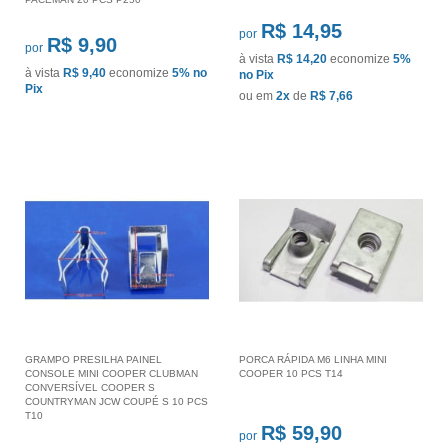
R$ 14,95
por
R$ 9,90
por
à vista
R$ 14,20
economize
5%
à vista
R$ 9,40
economize
5%
no
no Pix
Pix
ou em
2x
de
R$ 7,66
GRAMPO PRESILHA PAINEL
PORCA RÁPIDA M6 LINHA MINI
CONSOLE MINI COOPER CLUBMAN
COOPER 10 PCS T14
CONVERSÍVEL COOPER S
COUNTRYMAN JCW COUPÉ S 10 PCS
T10
R$ 59,90
por