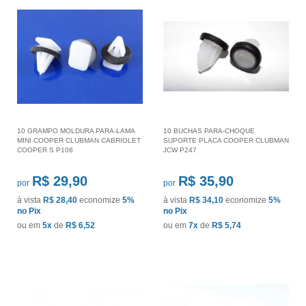
10 GRAMPO MOLDURA PARA-LAMA
10 BUCHAS PARA-CHOQUE
MINI COOPER CLUBMAN CABRIOLET
SUPORTE PLACA COOPER CLUBMAN
COOPER S P108
JCW P247
R$ 29,90
R$ 35,90
por
por
à vista
R$ 28,40
economize
5%
à vista
R$ 34,10
economize
5%
no Pix
no Pix
ou em
5x
de
R$ 6,52
ou em
7x
de
R$ 5,74