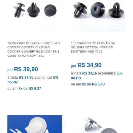
10 GRAMPO DO PARA-CHOQUE MINI
10 GRAMPOS DO CURVÃO DA
COOPER COOPER CLUBMAN
SOLEIRA INTERNA INFERIOR
COOPER CONVERTIBLE COOPER S
DIANTEIRA MINI P753
COUNTRYMAN JCW P341
R$ 34,90
por
R$ 39,90
por
à vista
R$ 33,16
economize
5%
à vista
R$ 37,90
economize
5%
no Pix
no Pix
ou em
6x
de
R$ 6,43
ou em
7x
de
R$ 6,37