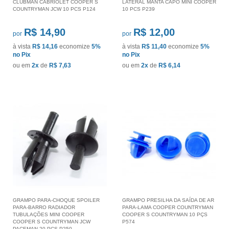
CLUBMAN CABRIOLET COOPER S
LATERAL MANTA CAPÔ MINI COOPER
COUNTRYMAN JCW 10 PCS P124
10 PCS P239
R$ 14,90
R$ 12,00
por
por
à vista
R$ 14,16
economize
5%
à vista
R$ 11,40
economize
5%
no Pix
no Pix
ou em
2x
de
R$ 7,63
ou em
2x
de
R$ 6,14
GRAMPO PARA-CHOQUE SPOILER
GRAMPO PRESILHA DA SAÍDA DE AR
PARA-BARRO RADIADOR
PARA-LAMA COOPER COUNTRYMAN
TUBULAÇÕES MINI COOPER
COOPER S COUNTRYMAN 10 PÇS
COOPER S COUNTRYMAN JCW
P574
PACEMAN 20 PCS P250