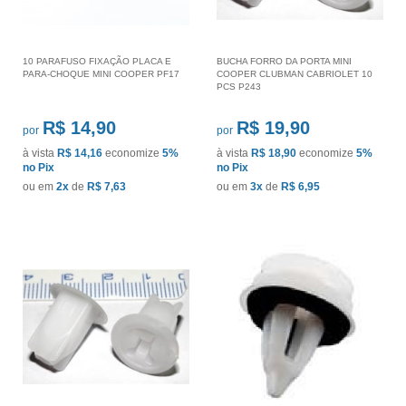
10 PARAFUSO FIXAÇÃO PLACA E
BUCHA FORRO DA PORTA MINI
PARA-CHOQUE MINI COOPER PF17
COOPER CLUBMAN CABRIOLET 10
PCS P243
R$ 14,90
R$ 19,90
por
por
à vista
R$ 14,16
economize
5%
à vista
R$ 18,90
economize
5%
no Pix
no Pix
ou em
2x
de
R$ 7,63
ou em
3x
de
R$ 6,95