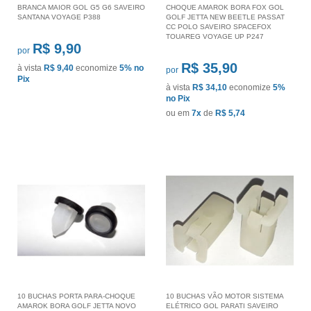
BRANCA MAIOR GOL G5 G6 SAVEIRO
CHOQUE AMAROK BORA FOX GOL
SANTANA VOYAGE P388
GOLF JETTA NEW BEETLE PASSAT
CC POLO SAVEIRO SPACEFOX
TOUAREG VOYAGE UP P247
R$ 9,90
por
R$ 35,90
à vista
R$ 9,40
economize
5%
no
por
Pix
à vista
R$ 34,10
economize
5%
no Pix
ou em
7x
de
R$ 5,74
10 BUCHAS PORTA PARA-CHOQUE
10 BUCHAS VÃO MOTOR SISTEMA
AMAROK BORA GOLF JETTA NOVO
ELÉTRICO GOL PARATI SAVEIRO