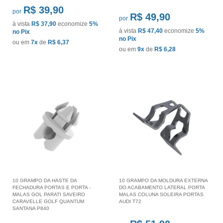
R$ 39,90
por
R$ 49,90
por
à vista
R$ 37,90
economize
5%
à vista
R$ 47,40
economize
5%
no Pix
no Pix
ou em
7x
de
R$ 6,37
ou em
9x
de
R$ 6,28
10 GRAMPO DA HASTE DA
10 GRAMPO DA MOLDURA EXTERNA
FECHADURA PORTAS E PORTA -
DO ACABAMENTO LATERAL PORTA
MALAS GOL PARATI SAVEIRO
MALAS COLUNA SOLEIRA PORTAS
CARAVELLE GOLF QUANTUM
AUDI T72
SANTANA P840