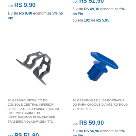
R$ 51,90
por
R$ 9,90
por
à vista
R$ 49,30
economize
5%
à vista
R$ 9,40
economize
5%
no
no Pix
Pix
ou em
10x
de
R$ 5,95
10 GRAMPO METALICO DO
10 GRAMPOS AZUL DA BORRACHA
CONSOLE CENTRAL INFERIOR
DO PARA-CHOQUE DIANTEIRO POLO
PAINEL DO TETO PAINEL FRONTAL
VIRTUS P999
INTERNO E PAINEL DE
INSTRUMENTOS PARA-CHOQUE
R$ 59,90
TRASEIRO VOLKSWAGEN T72
por
à vista
R$ 56,90
economize
5%
R$ 51,90
no Pix