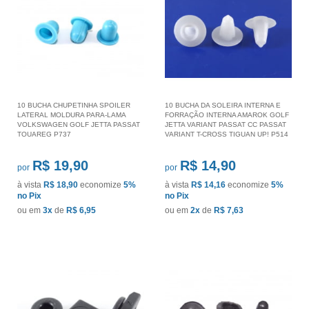
10 BUCHA CHUPETINHA SPOILER
10 BUCHA DA SOLEIRA INTERNA E
LATERAL MOLDURA PARA-LAMA
FORRAÇÃO INTERNA AMAROK GOLF
VOLKSWAGEN GOLF JETTA PASSAT
JETTA VARIANT PASSAT CC PASSAT
TOUAREG P737
VARIANT T-CROSS TIGUAN UP! P514
R$ 19,90
R$ 14,90
por
por
à vista
R$ 18,90
economize
5%
à vista
R$ 14,16
economize
5%
no Pix
no Pix
ou em
3x
de
R$ 6,95
ou em
2x
de
R$ 7,63