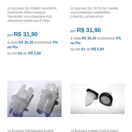
10 BUCHAS DO FORRO DA PORTA
10 BUCHAS DO TETO DA CABINE
DIANTEIRA PARA-CHOQUE
VOLKSWAGEN CAMINHÕES
TRASEIRO VOLKSWAGEN FOX
CONSTELLATION P524
SPACEFOX BORA GOLF P524
R$ 31,90
por
R$ 31,90
por
à vista
R$ 30,30
economize
5%
à vista
R$ 30,30
economize
5%
no Pix
no Pix
ou em
6x
de
R$ 5,88
ou em
6x
de
R$ 5,88
10 BUCHAS FECHADURA PORTA
10 BUCHAS FORRO PORTA PARA-