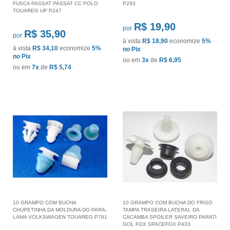
FUSCA PASSAT PASSAT CC POLO
P293
TOUAREG UP P247
R$ 19,90
por
R$ 35,90
por
à vista
R$ 18,90
economize
5%
à vista
R$ 34,10
economize
5%
no Pix
no Pix
ou em
3x
de
R$ 6,95
ou em
7x
de
R$ 5,74
10 GRAMPO COM BUCHA
10 GRAMPO COM BUCHA DO FRISO
CHUPETINHA DA MOLDURA DO PARA-
TAMPA TRASEIRA LATERAL DA
LAMA VOLKSWAGEN TOUAREG P761
CACAMBA SPOILER SAVEIRO PARATI
GOL FOX SPACEFOX P433