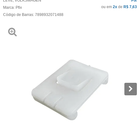
LEVE
,
VOLKSWAGEN
Pix
ou em
2x
de
R$ 7,63
Marca:
Pfix
Código de Barras:
7898932071488