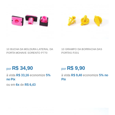
10 BUCHA DA MOLDURA LATERAL DA
10 GRAMPO DA BORRACHA DAS
PORTA MOHAVE SORENTO P770
PORTAS P201
R$ 34,90
R$ 9,90
por
por
à vista
R$ 33,16
economize
5%
à vista
R$ 9,40
economize
5%
no
no Pix
Pix
ou em
6x
de
R$ 6,43