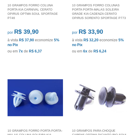
10 GRAMPOS FORRO COLUNA
10 GRAMPOS FORRO COLUNAS
PORTA KIA CARNIVAL CERATO
PORTA PORTA-MALAS SOLEIRA
OPIRUS OPTMA SOUL SPORTAGE
GRADE KIA CADENZA CERATO
P746
OPIRUS SORENTO SPORTAGE P773
R$ 39,90
R$ 33,90
por
por
à vista
R$ 37,90
economize
5%
à vista
R$ 32,20
economize
5%
no Pix
no Pix
ou em
7x
de
R$ 6,37
ou em
6x
de
R$ 6,24
10 GRAMPOS FORRO PORTA PORTA-
10 GRAMPOS PARA-CHOQUE
MALAS COLUNA SOLEIRA KIA
CARENS OPTIMA PICANTO RIO SOUL