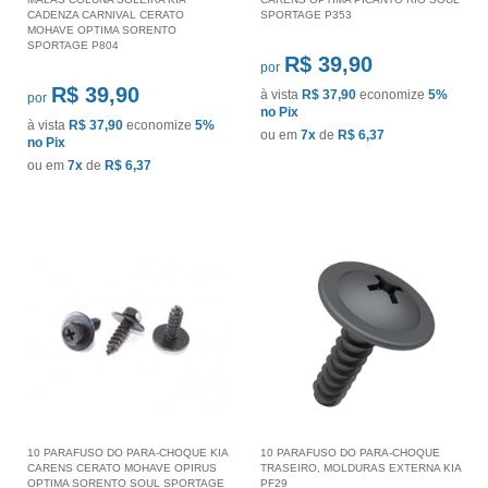
CADENZA CARNIVAL CERATO
SPORTAGE P353
MOHAVE OPTIMA SORENTO
SPORTAGE P804
R$ 39,90
por
R$ 39,90
à vista
R$ 37,90
economize
5%
por
no Pix
à vista
R$ 37,90
economize
5%
ou em
7x
de
R$ 6,37
no Pix
ou em
7x
de
R$ 6,37
10 PARAFUSO DO PARA-CHOQUE KIA
10 PARAFUSO DO PARA-CHOQUE
CARENS CERATO MOHAVE OPIRUS
TRASEIRO, MOLDURAS EXTERNA KIA
OPTIMA SORENTO SOUL SPORTAGE
PF29