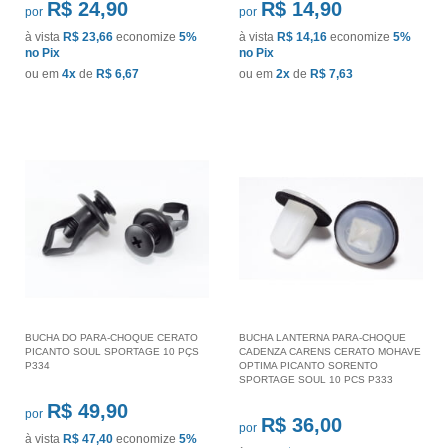
R$ 24,90
R$ 14,90
por
por
à vista
R$ 23,66
economize
5%
à vista
R$ 14,16
economize
5%
no Pix
no Pix
ou em
4x
de
R$ 6,67
ou em
2x
de
R$ 7,63
BUCHA DO PARA-CHOQUE CERATO
BUCHA LANTERNA PARA-CHOQUE
PICANTO SOUL SPORTAGE 10 PÇS
CADENZA CARENS CERATO MOHAVE
P334
OPTIMA PICANTO SORENTO
SPORTAGE SOUL 10 PCS P333
R$ 49,90
por
R$ 36,00
por
à vista
R$ 47,40
economize
5%