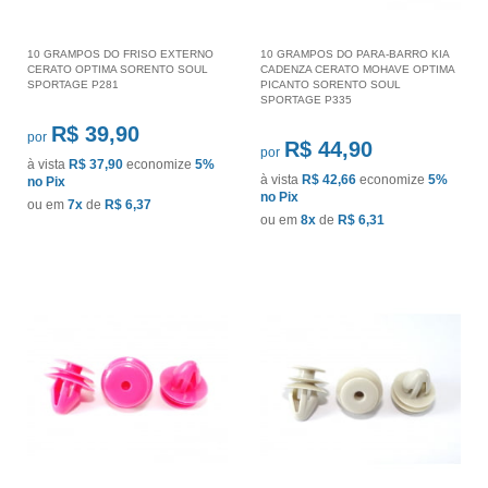
10 GRAMPOS DO FRISO EXTERNO
10 GRAMPOS DO PARA-BARRO KIA
CERATO OPTIMA SORENTO SOUL
CADENZA CERATO MOHAVE OPTIMA
SPORTAGE P281
PICANTO SORENTO SOUL
SPORTAGE P335
R$ 39,90
por
R$ 44,90
por
à vista
R$ 37,90
economize
5%
à vista
R$ 42,66
economize
5%
no Pix
no Pix
ou em
7x
de
R$ 6,37
ou em
8x
de
R$ 6,31