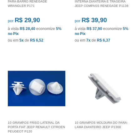
PARA-BARRO RENEGADE
INTERNA DIANTEIRA E TRASEIRA
WRANGLER P171
JEEP COMPASS RENEGADE P1138
R$ 29,90
R$ 39,90
por
por
à vista
R$ 28,40
economize
5%
à vista
R$ 37,90
economize
5%
no Pix
no Pix
ou em
5x
de
R$ 6,52
ou em
7x
de
R$ 6,37
10 GRAMPOS FRISO LATERAL DA
10 GRAMPOS MOLDURA DO PARA-
PORTA FIAT JEEP RENAULT CITROEN
LAMA DIANTEIRO JEEP P1368
PEUGEOT P120