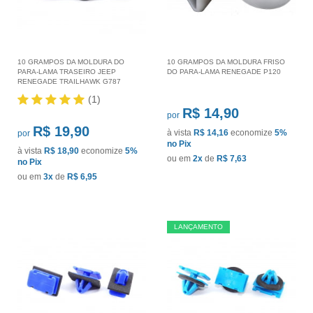
10 GRAMPOS DA MOLDURA DO
10 GRAMPOS DA MOLDURA FRISO
PARA-LAMA TRASEIRO JEEP
DO PARA-LAMA RENEGADE P120
RENEGADE TRAILHAWK G787
(1)
R$ 14,90
por
R$ 19,90
à vista
R$ 14,16
economize
5%
por
no Pix
à vista
R$ 18,90
economize
5%
ou em
2x
de
R$ 7,63
no Pix
ou em
3x
de
R$ 6,95
LANÇAMENTO