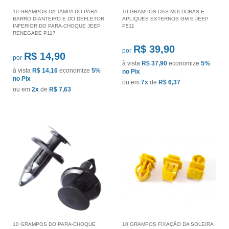
10 GRAMPOS DA TAMPA DO PARA-
10 GRAMPOS DAS MOLDURAS E
BARRO DIANTEIRO E DO DEFLETOR
APLIQUES EXTERNOS GM E JEEP
INFERIOR DO PARA-CHOQUE JEEP
P511
RENEGADE P117
R$ 39,90
por
R$ 14,90
por
à vista
R$ 37,90
economize
5%
à vista
R$ 14,16
economize
5%
no Pix
no Pix
ou em
7x
de
R$ 6,37
ou em
2x
de
R$ 7,63
10 GRAMPOS DO PARA-CHOQUE
10 GRAMPOS FIXAÇÃO DA SOLEIRA