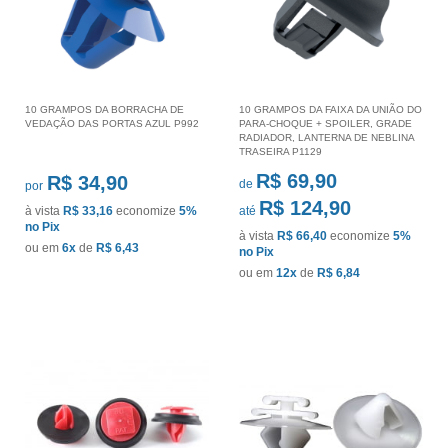
10 GRAMPOS DA BORRACHA DE
10 GRAMPOS DA FAIXA DA UNIÃO DO
VEDAÇÃO DAS PORTAS AZUL P992
PARA-CHOQUE + SPOILER, GRADE
RADIADOR, LANTERNA DE NEBLINA
TRASEIRA P1129
R$ 69,90
R$ 34,90
de
por
R$ 124,90
à vista
R$ 33,16
economize
5%
até
no Pix
à vista
R$ 66,40
economize
5%
ou em
6x
de
R$ 6,43
no Pix
ou em
12x
de
R$ 6,84