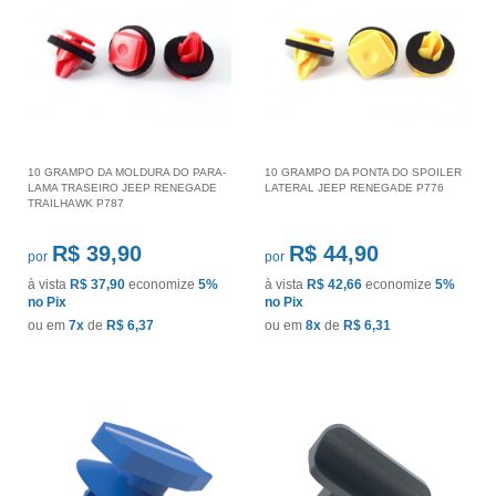
10 GRAMPO DA MOLDURA DO PARA-
10 GRAMPO DA PONTA DO SPOILER
LAMA TRASEIRO JEEP RENEGADE
LATERAL JEEP RENEGADE P776
TRAILHAWK P787
R$ 39,90
R$ 44,90
por
por
à vista
R$ 37,90
economize
5%
à vista
R$ 42,66
economize
5%
no Pix
no Pix
ou em
7x
de
R$ 6,37
ou em
8x
de
R$ 6,31