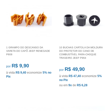
1 GRAMPO DO DESCANSO DA
10 BUCHAS CARTOLA DA MOLDURA
VARETA DO CAPÔ JEEP RENEGADE
DO PROTETOR DO CANO DE
P808
COMBUSTÍVEL PARA-CHOQUE
TRASEIRO JEEP P964
R$ 9,90
por
R$ 49,90
por
à vista
R$ 9,40
economize
5%
no
à vista
R$ 47,40
economize
5%
Pix
no Pix
ou em
9x
de
R$ 6,28