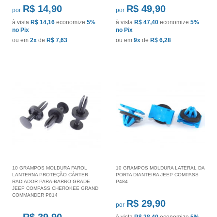
R$ 14,90
R$ 49,90
por
por
à vista
R$ 14,16
economize
5%
à vista
R$ 47,40
economize
5%
no Pix
no Pix
ou em
2x
de
R$ 7,63
ou em
9x
de
R$ 6,28
10 GRAMPOS MOLDURA FAROL
10 GRAMPOS MOLDURA LATERAL DA
LANTERNA PROTEÇÃO CÁRTER
PORTA DIANTEIRA JEEP COMPASS
RADIADOR PARA-BARRO GRADE
P484
JEEP COMPASS CHEROKEE GRAND
COMMANDER P814
R$ 29,90
por
R$ 39,90
à vista
R$ 28,40
economize
5%