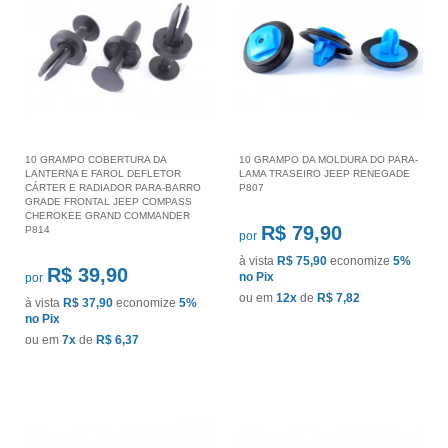
10 GRAMPO COBERTURA DA
10 GRAMPO DA MOLDURA DO PARA-
LANTERNA E FAROL DEFLETOR
LAMA TRASEIRO JEEP RENEGADE
CÁRTER E RADIADOR PARA-BARRO
P807
GRADE FRONTAL JEEP COMPASS
CHEROKEE GRAND COMMANDER
R$ 79,90
P814
por
à vista
R$ 75,90
economize
5%
R$ 39,90
no Pix
por
ou em
12x
de
R$ 7,82
à vista
R$ 37,90
economize
5%
no Pix
ou em
7x
de
R$ 6,37