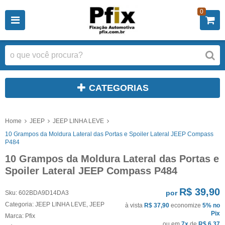
0
CATEGORIAS
Home
JEEP
JEEP LINHA LEVE
10 Grampos da Moldura Lateral das Portas e Spoiler Lateral JEEP Compass
P484
10 Grampos da Moldura Lateral das Portas e
Spoiler Lateral JEEP Compass P484
R$ 39,90
por
Sku:
602BDA9D14DA3
Categoria:
JEEP LINHA LEVE
,
JEEP
à vista
R$ 37,90
economize
5%
no
Pix
Marca:
Pfix
ou em
7x
de
R$ 6,37