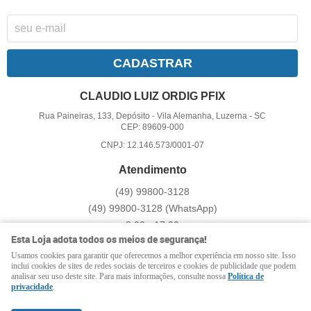
CADASTRAR
CLAUDIO LUIZ ORDIG PFIX
Rua Paineiras, 133, Depósito
-
Vila Alemanha, Luzerna
-
SC
CEP: 89609-000
CNPJ: 12.146.573/0001-07
Atendimento
(49)
99800-3128
(49)
99800-3128
(WhatsApp)
8:00 - 17:00
Esta Loja adota todos os meios de segurança!
pfix@pfix.com.br
Usamos cookies para garantir que oferecemos a melhor experiência em nosso site. Isso
inclui cookies de sites de redes sociais de terceiros e cookies de publicidade que podem
analisar seu uso deste site. Para mais informações, consulte nossa
Política de
LOJA VIRTUAL CRIADA POR
privacidade
.