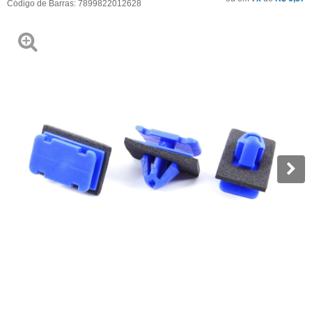
Código de Barras:
7899822012628