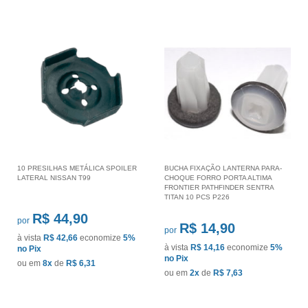
10 PRESILHAS METÁLICA SPOILER
BUCHA FIXAÇÃO LANTERNA PARA-
LATERAL NISSAN T99
CHOQUE FORRO PORTA ALTIMA
FRONTIER PATHFINDER SENTRA
TITAN 10 PCS P226
R$ 44,90
por
R$ 14,90
por
à vista
R$ 42,66
economize
5%
à vista
R$ 14,16
economize
5%
no Pix
no Pix
ou em
8x
de
R$ 6,31
ou em
2x
de
R$ 7,63