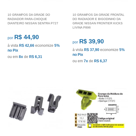
10 GRAMPOS DA GRADE DO
10 GRAMPOS DA GRADE FRONTAL
RADIADOR PARA-CHOQUE
DO RADIADOR E BIGODINHO DA
DIANTEIRO NISSAN SENTRA P727
GRADE NISSAN FRONTIER KICKS
LIVINA P896
R$ 44,90
por
R$ 39,90
por
à vista
R$ 42,66
economize
5%
à vista
R$ 37,90
economize
5%
no Pix
no Pix
ou em
8x
de
R$ 6,31
ou em
7x
de
R$ 6,37