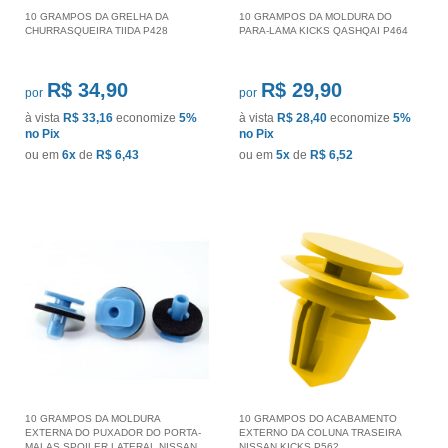
10 GRAMPOS DA GRELHA DA
10 GRAMPOS DA MOLDURA DO
CHURRASQUEIRA TIIDA P428
PARA-LAMA KICKS QASHQAI P464
R$ 34,90
R$ 29,90
por
por
à vista
R$ 33,16
economize
5%
à vista
R$ 28,40
economize
5%
no Pix
no Pix
ou em
6x
de
R$ 6,43
ou em
5x
de
R$ 6,52
10 GRAMPOS DA MOLDURA
10 GRAMPOS DO ACABAMENTO
EXTERNA DO PUXADOR DO PORTA-
EXTERNO DA COLUNA TRASEIRA
MALAS SPOILER LATERAL NISSAN
NISSAN KICKS P562