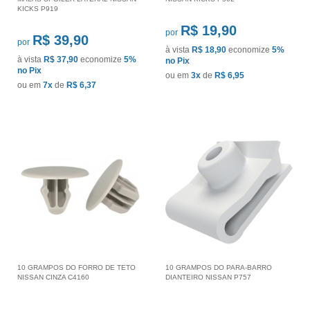
KICKS P919
R$ 19,90
por
R$ 39,90
por
à vista
R$ 18,90
economize
5%
à vista
R$ 37,90
economize
5%
no Pix
no Pix
ou em
3x
de
R$ 6,95
ou em
7x
de
R$ 6,37
10 GRAMPOS DO FORRO DE TETO
10 GRAMPOS DO PARA-BARRO
NISSAN CINZA C4160
DIANTEIRO NISSAN P757