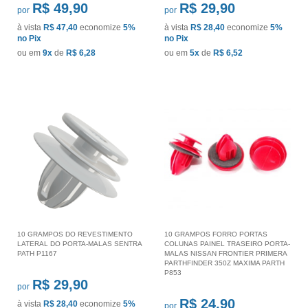
R$ 49,90
R$ 29,90
por
por
à vista
R$ 47,40
economize
5%
à vista
R$ 28,40
economize
5%
no Pix
no Pix
ou em
9x
de
R$ 6,28
ou em
5x
de
R$ 6,52
10 GRAMPOS DO REVESTIMENTO
10 GRAMPOS FORRO PORTAS
LATERAL DO PORTA-MALAS SENTRA
COLUNAS PAINEL TRASEIRO PORTA-
PATH P1167
MALAS NISSAN FRONTIER PRIMERA
PARTHFINDER 350Z MAXIMA PARTH
P853
R$ 29,90
por
R$ 24,90
à vista
R$ 28,40
economize
5%
por