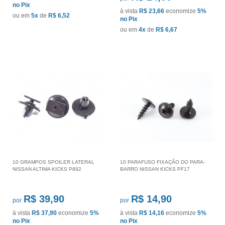
no Pix
à vista
R$ 23,66
economize
5%
ou em
5x
de
R$ 6,52
no Pix
ou em
4x
de
R$ 6,67
10 GRAMPOS SPOILER LATERAL
10 PARAFUSO FIXAÇÃO DO PARA-
NISSAN ALTIMA KICKS P892
BARRO NISSAN KICKS PF17
R$ 39,90
R$ 14,90
por
por
à vista
R$ 37,90
economize
5%
à vista
R$ 14,16
economize
5%
no Pix
no Pix