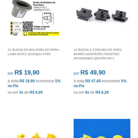
10 BUCHA DA MOLDURA DO PARA-
10 BUCHA S COM ABA DO PARA-
LAMA KICKS QASHQAI P465
BARRO DIANTEIRO FRONTIER
PATHFINDER SENTRA P871
R$ 19,90
R$ 49,90
por
por
à vista
R$ 18,90
economize
5%
à vista
R$ 47,40
economize
5%
no Pix
no Pix
ou em
3x
de
R$ 6,95
ou em
9x
de
R$ 6,28