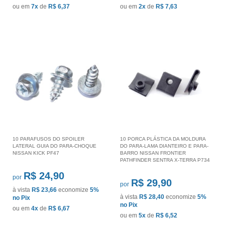
ou em
7x
de
R$ 6,37
ou em
2x
de
R$ 7,63
10 PARAFUSOS DO SPOILER
10 PORCA PLÁSTICA DA MOLDURA
LATERAL GUIA DO PARA-CHOQUE
DO PARA-LAMA DIANTEIRO E PARA-
NISSAN KICK PF47
BARRO NISSAN FRONTIER
PATHFINDER SENTRA X-TERRA P734
R$ 24,90
por
R$ 29,90
por
à vista
R$ 23,66
economize
5%
à vista
R$ 28,40
economize
5%
no Pix
no Pix
ou em
4x
de
R$ 6,67
ou em
5x
de
R$ 6,52