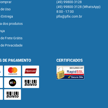
omprar
(49)
99800-3128
(49)
99800-3128
(WhatsApp)
 de Uso
8:00 - 17:00
e Entrega
pfix@pfix.com.br
a dos produtos
nça
 de Frete Grátis
a de Privacidade
S DE PAGAMENTO
CERTIFICADOS