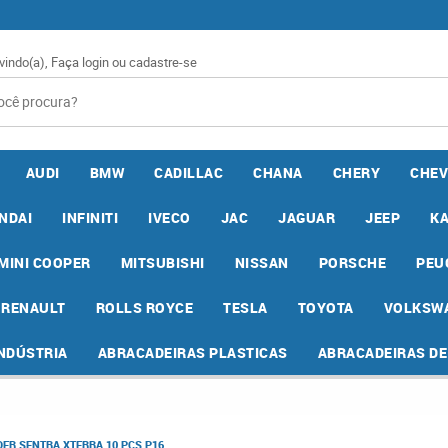
vindo(a),
Faça login
ou
cadastre-se
AUDI
BMW
CADILLAC
CHANA
CHERY
CHEV
NDAI
INFINITI
IVECO
JAC
JAGUAR
JEEP
K
MINI COOPER
MITSUBISHI
NISSAN
PORSCHE
PEU
RENAULT
ROLLS ROYCE
TESLA
TOYOTA
VOLKSW
INDÚSTRIA
ABRACADEIRAS PLASTICAS
ABRACADEIRAS D
ER SENTRA XTERRA 10 PCS P16