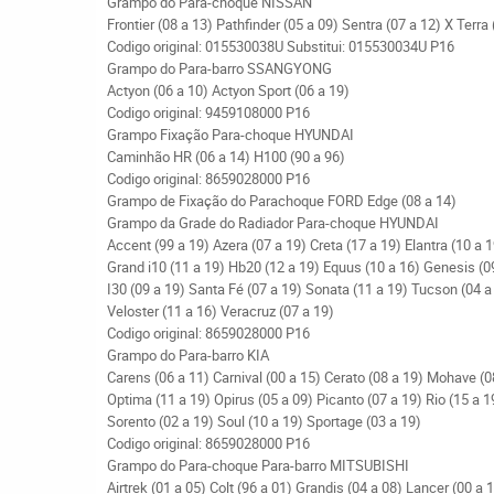
Grampo do Para-choque NISSAN
Frontier (08 a 13) Pathfinder (05 a 09) Sentra (07 a 12) X Terra 
Codigo original: 015530038U Substitui: 015530034U P16
Grampo do Para-barro SSANGYONG
Actyon (06 a 10) Actyon Sport (06 a 19)
Codigo original: 9459108000 P16
Grampo Fixação Para-choque HYUNDAI
Caminhão HR (06 a 14) H100 (90 a 96)
Codigo original: 8659028000 P16
Grampo de Fixação do Parachoque FORD Edge (08 a 14)
Grampo da Grade do Radiador Para-choque HYUNDAI
Accent (99 a 19) Azera (07 a 19) Creta (17 a 19) Elantra (10 a 
Grand i10 (11 a 19) Hb20 (12 a 19) Equus (10 a 16) Genesis (0
I30 (09 a 19) Santa Fé (07 a 19) Sonata (11 a 19) Tucson (04 a
Veloster (11 a 16) Veracruz (07 a 19)
Codigo original: 8659028000 P16
Grampo do Para-barro KIA
Carens (06 a 11) Carnival (00 a 15) Cerato (08 a 19) Mohave (0
Optima (11 a 19) Opirus (05 a 09) Picanto (07 a 19) Rio (15 a 1
Sorento (02 a 19) Soul (10 a 19) Sportage (03 a 19)
Codigo original: 8659028000 P16
Grampo do Para-choque Para-barro MITSUBISHI
Airtrek (01 a 05) Colt (96 a 01) Grandis (04 a 08) Lancer (00 a 