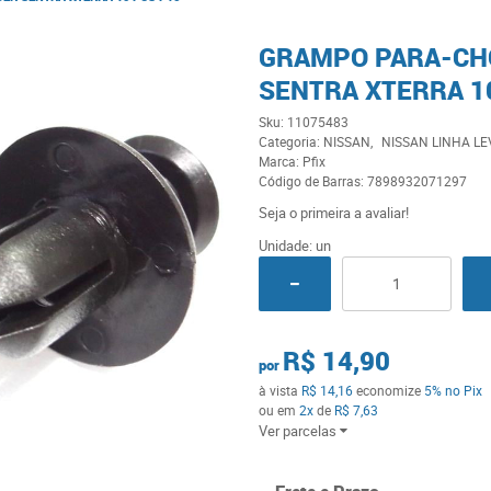
GRAMPO PARA-CH
SENTRA XTERRA 1
Sku:
11075483
Categoria:
NISSAN
NISSAN LINHA LE
Marca:
Pfix
Código de Barras:
7898932071297
Seja o primeira a avaliar!
Unidade: un
R$ 14,90
por
à vista
R$ 14,16
economize
5%
no Pix
ou em
2x
de
R$ 7,63
Ver parcelas