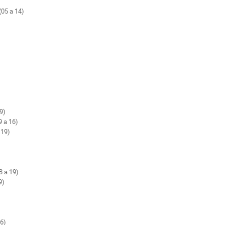
(05 a 14)
19)
9 a 16)
 19)
8 a 19)
9)
16)