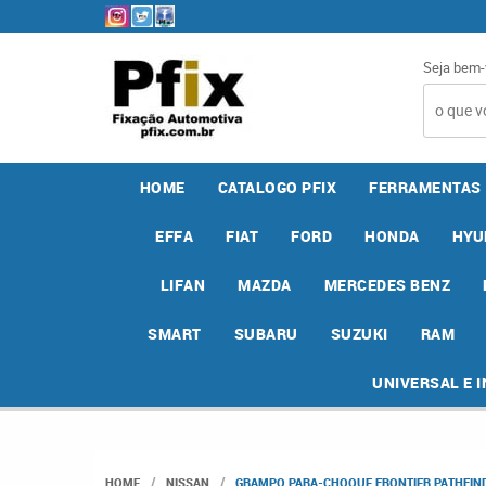
Seja bem-
HOME
CATALOGO PFIX
FERRAMENTAS
EFFA
FIAT
FORD
HONDA
HYU
LIFAN
MAZDA
MERCEDES BENZ
SMART
SUBARU
SUZUKI
RAM
UNIVERSAL E 
HOME
NISSAN
GRAMPO PARA-CHOQUE FRONTIER PATHFIND