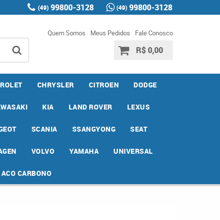
99800-3128
99800-3128
(49)
(49)
Quem Somos
Meus Pedidos
Fale Conosco
R$ 0,00
ROLET
CHRYSLER
CITROEN
DODGE
AWASAKI
KIA
LAND ROVER
LEXUS
GEOT
SCANIA
SSANGYONG
SEAT
AGEN
VOLVO
YAMAHA
UNIVERSAL
E ACO CARBONO