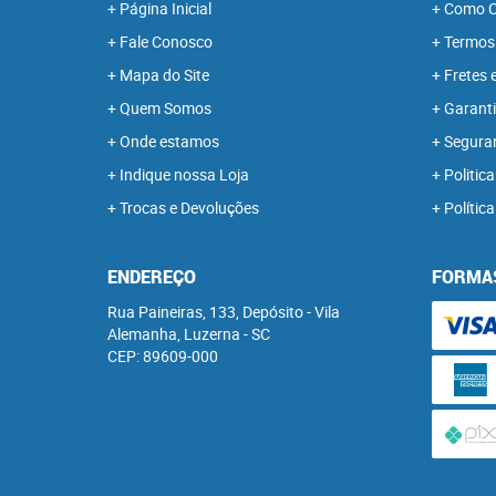
Página Inicial
Como C
Fale Conosco
Termos
Mapa do Site
Fretes 
Quem Somos
Garanti
Onde estamos
Segura
Indique nossa Loja
Politica
Trocas e Devoluções
Polític
ENDEREÇO
FORMA
Rua Paineiras, 133, Depósito
-
Vila
Alemanha, Luzerna
-
SC
CEP: 89609-000