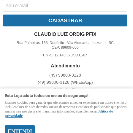
CADASTRAR
CLAUDIO LUIZ ORDIG PFIX
Rua Paineiras, 133, Depósito
-
Vila Alemanha, Luzerna
-
SC
CEP: 89609-000
CNPJ: 12.146.573/0001-07
Atendimento
(49)
99800-3128
(49)
99800-3128
(WhatsApp)
8:00 - 17:00
Esta Loja adota todos os meios de segurança!
pfix@pfix.com.br
Usamos cookies para garantir que oferecemos a melhor experiência em nosso site. Isso
inclui cookies de sites de redes sociais de terceiros e cookies de publicidade que podem
analisar seu uso deste site. Para mais informações, consulte nossa
Política de
LOJA VIRTUAL CRIADA POR
privacidade
.
ENTENDI