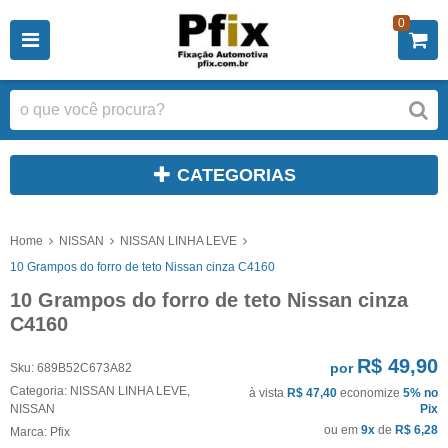
0
CATEGORIAS
Home
NISSAN
NISSAN LINHA LEVE
10 Grampos do forro de teto Nissan cinza C4160
10 Grampos do forro de teto Nissan cinza
C4160
R$ 49,90
por
Sku:
689B52C673A82
Categoria:
NISSAN LINHA LEVE
,
à vista
R$ 47,40
economize
5%
no
NISSAN
Pix
ou em
9x
de
R$ 6,28
Marca:
Pfix