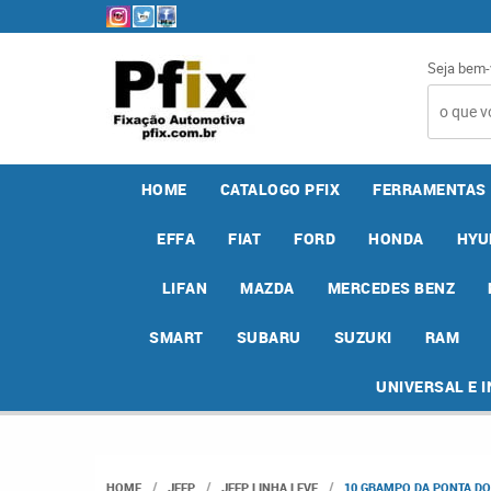
Seja bem-
HOME
CATALOGO PFIX
FERRAMENTAS
EFFA
FIAT
FORD
HONDA
HYU
LIFAN
MAZDA
MERCEDES BENZ
SMART
SUBARU
SUZUKI
RAM
UNIVERSAL E 
HOME
JEEP
JEEP LINHA LEVE
10 GRAMPO DA PONTA DO