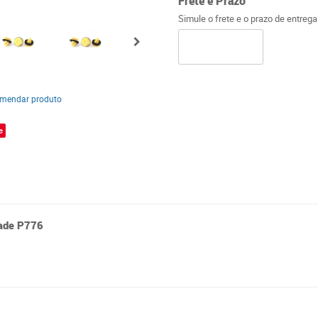
Frete e Prazo
Simule o frete e o prazo de entreg
mendar produto
e
gade P776