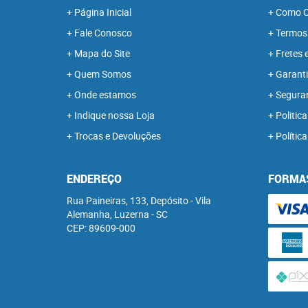
Página Inicial
Como C
Fale Conosco
Termos
Mapa do Site
Fretes 
Quem Somos
Garanti
Onde estamos
Segura
Indique nossa Loja
Politica
Trocas e Devoluções
Polític
ENDEREÇO
FORMA
Rua Paineiras, 133, Depósito
-
Vila
Alemanha, Luzerna
-
SC
CEP: 89609-000