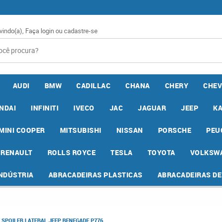
vindo(a),
Faça login
ou
cadastre-se
AUDI
BMW
CADILLAC
CHANA
CHERY
CHEV
NDAI
INFINITI
IVECO
JAC
JAGUAR
JEEP
K
MINI COOPER
MITSUBISHI
NISSAN
PORSCHE
PEU
RENAULT
ROLLS ROYCE
TESLA
TOYOTA
VOLKSW
INDÚSTRIA
ABRACADEIRAS PLASTICAS
ABRACADEIRAS D
 SPOILER LATERAL JEEP RENEGADE P776