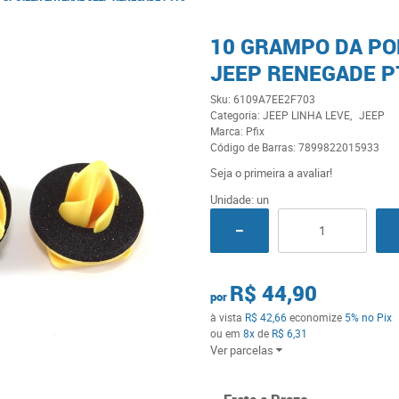
10 GRAMPO DA PO
JEEP RENEGADE P
Sku:
6109A7EE2F703
Categoria:
JEEP LINHA LEVE
JEEP
Marca:
Pfix
Código de Barras:
7899822015933
Seja o primeira a avaliar!
Unidade: un
R$ 44,90
por
à vista
R$ 42,66
economize
5%
no Pix
ou em
8x
de
R$ 6,31
Ver parcelas