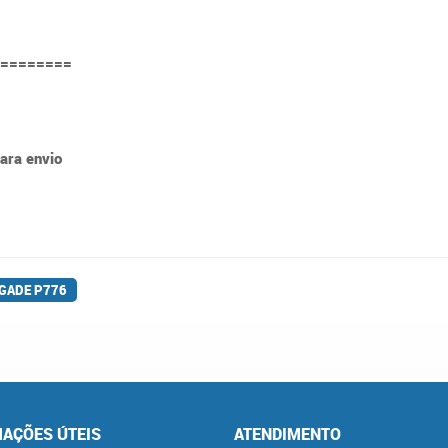
========
para envio
EGADE P776
AÇÕES ÚTEIS
ATENDIMENTO