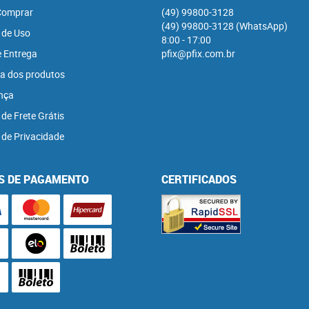
omprar
(49)
99800-3128
(49)
99800-3128
(WhatsApp)
 de Uso
8:00 - 17:00
e Entrega
pfix@pfix.com.br
a dos produtos
nça
 de Frete Grátis
a de Privacidade
S DE PAGAMENTO
CERTIFICADOS