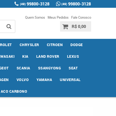
99800-3128
99800-3128
(49)
(49)
Quem Somos
Meus Pedidos
Fale Conosco
R$ 0,00
ROLET
CHRYSLER
CITROEN
DODGE
AWASAKI
KIA
LAND ROVER
LEXUS
GEOT
SCANIA
SSANGYONG
SEAT
AGEN
VOLVO
YAMAHA
UNIVERSAL
E ACO CARBONO