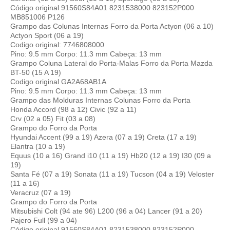
Código original 91560S84A01 8231538000 823152P000
MB851006 P126
Grampo das Colunas Internas Forro da Porta Actyon (06 a 10)
Actyon Sport (06 a 19)
Codigo original: 7746808000
Pino: 9.5 mm Corpo: 11.3 mm Cabeça: 13 mm
Grampo Coluna Lateral do Porta-Malas Forro da Porta Mazda
BT-50 (15 A 19)
Codigo original GA2A68AB1A
Pino: 9.5 mm Corpo: 11.3 mm Cabeça: 13 mm
Grampo das Molduras Internas Colunas Forro da Porta
Honda Accord (98 a 12) Civic (92 a 11)
Crv (02 a 05) Fit (03 a 08)
Grampo do Forro da Porta
Hyundai Accent (99 a 19) Azera (07 a 19) Creta (17 a 19)
Elantra (10 a 19)
Equus (10 a 16) Grand i10 (11 a 19) Hb20 (12 a 19) I30 (09 a
19)
Santa Fé (07 a 19) Sonata (11 a 19) Tucson (04 a 19) Veloster
(11 a 16)
Veracruz (07 a 19)
Grampo do Forro da Porta
Mitsubishi Colt (94 ate 96) L200 (96 a 04) Lancer (91 a 20)
Pajero Full (99 a 04)
Código original 91560S84A01 8231538000 823152P000