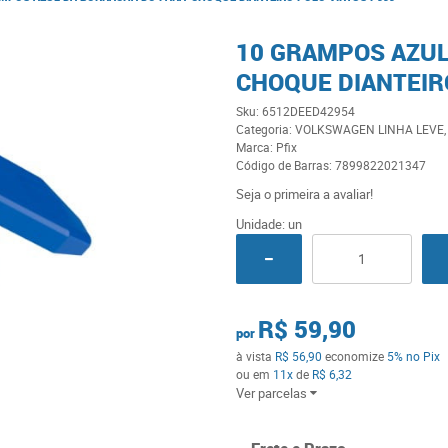
10 GRAMPOS AZUL
CHOQUE DIANTEIR
Sku:
6512DEED42954
Categoria:
VOLKSWAGEN LINHA LEVE
Marca:
Pfix
Código de Barras:
7899822021347
Seja o primeira a avaliar!
Unidade: un
R$ 59,90
por
à vista
R$ 56,90
economize
5%
no Pix
ou em
11x
de
R$ 6,32
Ver parcelas