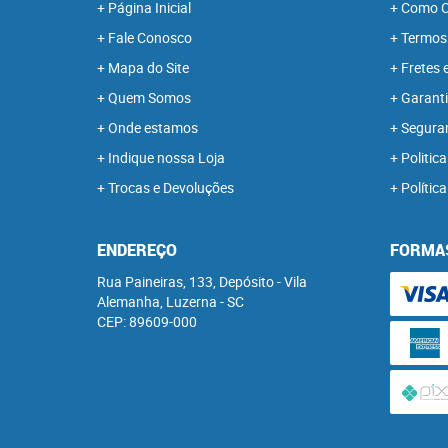
Página Inicial
Como C
Fale Conosco
Termos
Mapa do Site
Fretes 
Quem Somos
Garanti
Onde estamos
Segura
Indique nossa Loja
Politica
Trocas e Devoluções
Polític
ENDEREÇO
FORMA
Rua Paineiras, 133, Depósito
-
Vila
Alemanha, Luzerna
-
SC
CEP: 89609-000