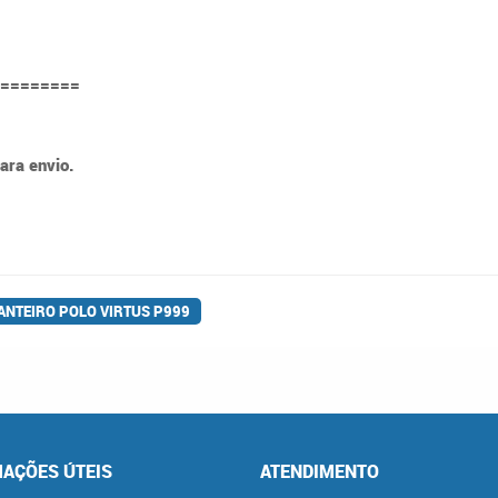
========
ara envio.
ANTEIRO POLO VIRTUS P999
AÇÕES ÚTEIS
ATENDIMENTO