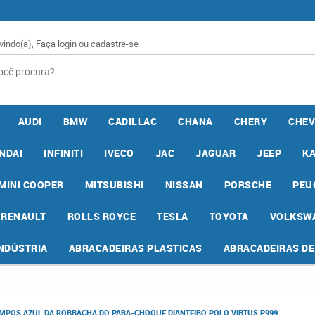
vindo(a),
Faça login
ou
cadastre-se
AUDI
BMW
CADILLAC
CHANA
CHERY
CHEV
NDAI
INFINITI
IVECO
JAC
JAGUAR
JEEP
K
MINI COOPER
MITSUBISHI
NISSAN
PORSCHE
PEU
RENAULT
ROLLS ROYCE
TESLA
TOYOTA
VOLKSW
INDÚSTRIA
ABRACADEIRAS PLASTICAS
ABRACADEIRAS D
MPOS AZUL DA BORRACHA DO PARA-CHOQUE DIANTEIRO POLO VIRTUS P999