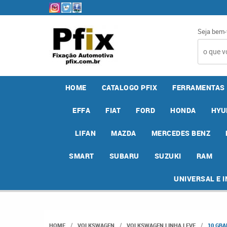
Seja bem-
HOME
CATALOGO PFIX
FERRAMENTAS
EFFA
FIAT
FORD
HONDA
HYU
LIFAN
MAZDA
MERCEDES BENZ
SMART
SUBARU
SUZUKI
RAM
UNIVERSAL E 
HOME
VOLKSWAGEN
VOLKSWAGEN LINHA LEVE
10 GRA