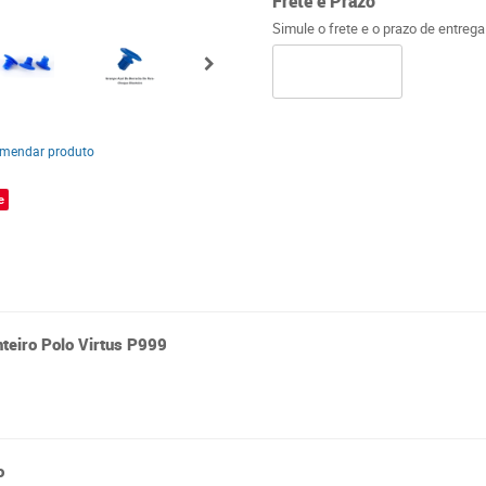
Frete e Prazo
Simule o frete e o prazo de entreg
mendar produto
e
teiro Polo Virtus P999
o