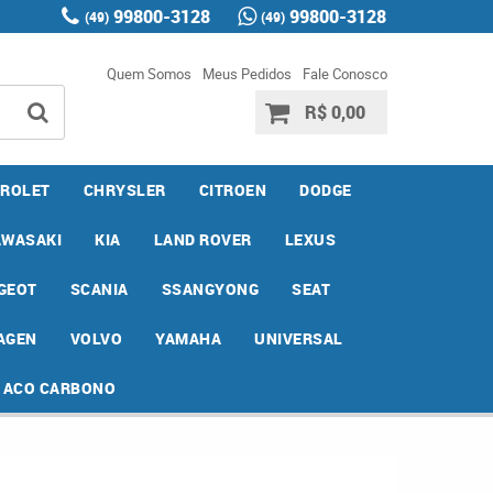
99800-3128
99800-3128
(49)
(49)
Quem Somos
Meus Pedidos
Fale Conosco
R$ 0,00
ROLET
CHRYSLER
CITROEN
DODGE
AWASAKI
KIA
LAND ROVER
LEXUS
GEOT
SCANIA
SSANGYONG
SEAT
AGEN
VOLVO
YAMAHA
UNIVERSAL
E ACO CARBONO