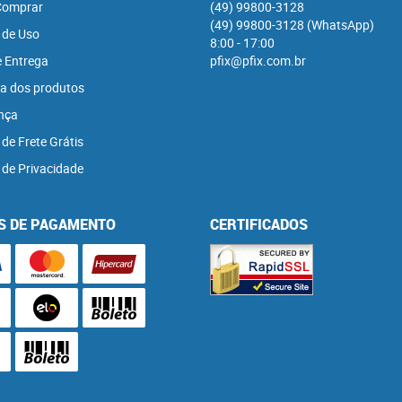
omprar
(49)
99800-3128
(49)
99800-3128
(WhatsApp)
 de Uso
8:00 - 17:00
e Entrega
pfix@pfix.com.br
a dos produtos
nça
 de Frete Grátis
a de Privacidade
S DE PAGAMENTO
CERTIFICADOS