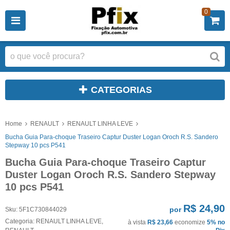
0
CATEGORIAS
Home
RENAULT
RENAULT LINHA LEVE
Bucha Guia Para-choque Traseiro Captur Duster Logan Oroch R.S. Sandero
Stepway 10 pcs P541
Bucha Guia Para-choque Traseiro Captur
Duster Logan Oroch R.S. Sandero Stepway
10 pcs P541
R$ 24,90
por
Sku:
5F1C730844029
Categoria:
RENAULT LINHA LEVE
,
à vista
R$ 23,66
economize
5%
no