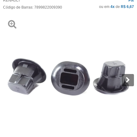
RENAULT
Pix
ou em
4x
de
R$ 6,67
Código de Barras:
7899822009390