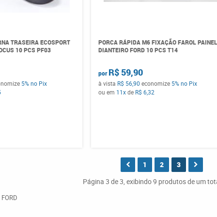
RNA TRASEIRA ECOSPORT
PORCA RÁPIDA M6 FIXAÇÃO FAROL PAINE
OCUS 10 PCS PF03
DIANTEIRO FORD 10 PCS T14
R$ 59,90
por
onomize
5%
no Pix
à vista
R$ 56,90
economize
5%
no Pix
5
ou em
11x
de
R$ 6,32
1
2
3
Página 3 de 3, exibindo 9 produtos de um tot
 FORD