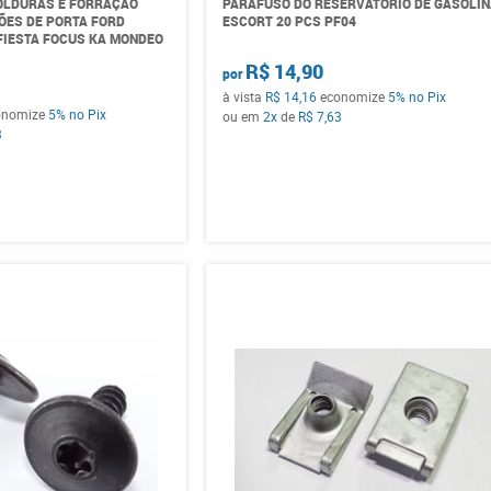
OLDURAS E FORRAÇÃO
PARAFUSO DO RESERVATÓRIO DE GASOLI
ÕES DE PORTA FORD
ESCORT 20 PCS PF04
FIESTA FOCUS KA MONDEO
R$ 14,90
por
à vista
R$ 14,16
economize
5%
no Pix
onomize
5%
no Pix
ou em
2x
de
R$ 7,63
3