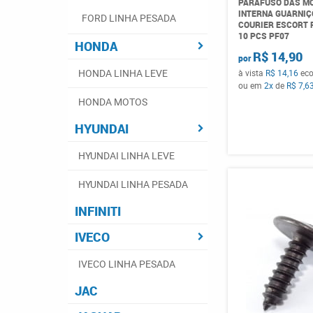
PARAFUSO DAS M
INTERNA GUARNIÇ
FORD LINHA PESADA
COURIER ESCORT 
10 PCS PF07
HONDA
R$ 14,90
por
HONDA LINHA LEVE
à vista
R$ 14,16
ec
ou em
2x
de
R$ 7,6
HONDA MOTOS
HYUNDAI
HYUNDAI LINHA LEVE
HYUNDAI LINHA PESADA
INFINITI
IVECO
IVECO LINHA PESADA
JAC