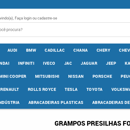
vindo(a),
Faça login
ou
cadastre-se
AUDI
BMW
CADILLAC
CHANA
CHERY
CHEV
NDAI
INFINITI
IVECO
JAC
JAGUAR
JEEP
K
MINI COOPER
MITSUBISHI
NISSAN
PORSCHE
PEU
RENAULT
ROLLS ROYCE
TESLA
TOYOTA
VOLKSW
INDÚSTRIA
ABRACADEIRAS PLASTICAS
ABRACADEIRAS D
GRAMPOS PRESILHAS F