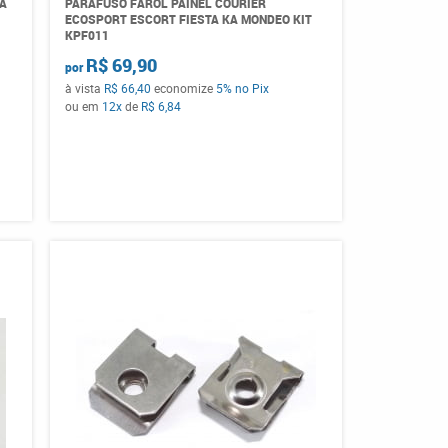
NA
PARAFUSO FAROL PAINEL COURIER
ECOSPORT ESCORT FIESTA KA MONDEO KIT
KPF011
R$ 69,90
por
à vista
R$ 66,40
economize
5%
no Pix
ou em
12x
de
R$ 6,84