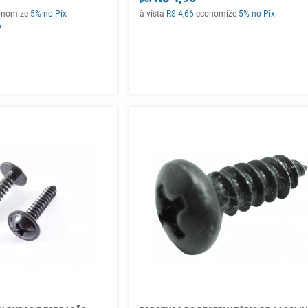
onomize
5%
no Pix
à vista
R$ 4,66
economize
5%
no Pix
5