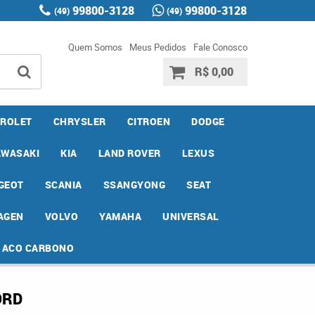
99800-3128
99800-3128
(49)
(49)
Quem Somos
Meus Pedidos
Fale Conosco
R$ 0,00
ROLET
CHRYSLER
CITROEN
DODGE
AWASAKI
KIA
LAND ROVER
LEXUS
GEOT
SCANIA
SSANGYONG
SEAT
AGEN
VOLVO
YAMAHA
UNIVERSAL
E ACO CARBONO
ORD