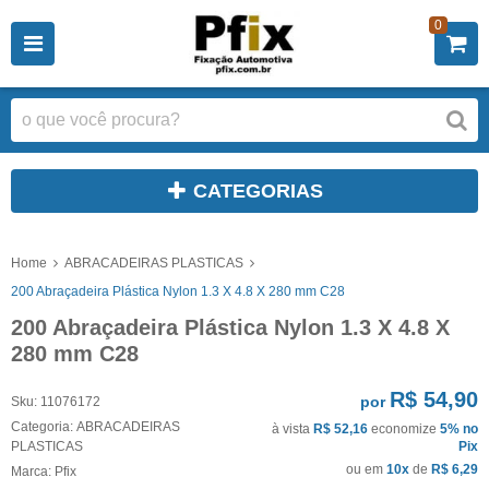
0
CATEGORIAS
Home
ABRACADEIRAS PLASTICAS
200 Abraçadeira Plástica Nylon 1.3 X 4.8 X 280 mm C28
200 Abraçadeira Plástica Nylon 1.3 X 4.8 X
280 mm C28
R$ 54,90
por
Sku:
11076172
Categoria:
ABRACADEIRAS
à vista
R$ 52,16
economize
5%
no
PLASTICAS
Pix
ou em
10x
de
R$ 6,29
Marca:
Pfix