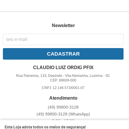
Newsletter
CADASTRAR
CLAUDIO LUIZ ORDIG PFIX
Rua Paineiras, 133, Depósito
-
Vila Alemanha, Luzerna
-
SC
CEP: 89609-000
CNPJ: 12.146.573/0001-07
Atendimento
(49)
99800-3128
(49)
99800-3128
(WhatsApp)
8:00 - 17:00
Esta Loja adota todos os meios de segurança!
pfix@pfix.com.br