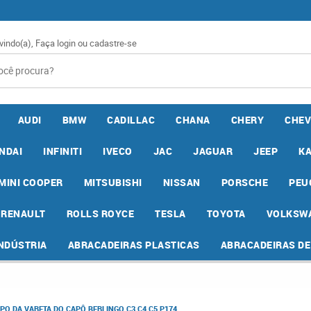
vindo(a),
Faça login
ou
cadastre-se
AUDI
BMW
CADILLAC
CHANA
CHERY
CHEV
NDAI
INFINITI
IVECO
JAC
JAGUAR
JEEP
K
MINI COOPER
MITSUBISHI
NISSAN
PORSCHE
PEU
RENAULT
ROLLS ROYCE
TESLA
TOYOTA
VOLKSW
INDÚSTRIA
ABRACADEIRAS PLASTICAS
ABRACADEIRAS D
PO DA VARETA DO CAPÔ BERLINGO C3 C4 C5 P174