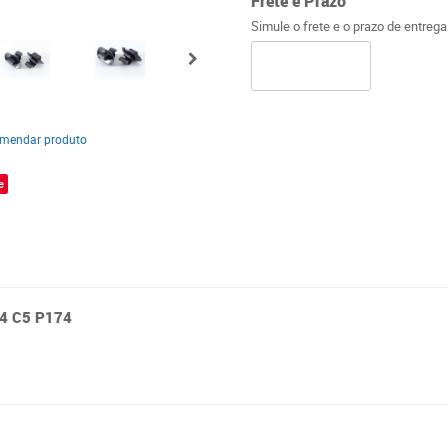
Frete e Prazo
Simule o frete e o prazo de entreg
mendar produto
e
C4 C5 P174