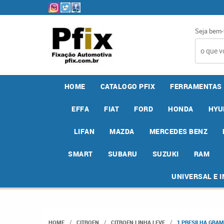
Seja bem-
HOME
CATALOGO PFIX
FERRAMENTAS
EFFA
FIAT
FORD
HONDA
HYU
LIFAN
MAZDA
MERCEDES BENZ
SMART
SUBARU
SUZUKI
RAM
UNIVERSAL E 
HOME
CITROEN
CITROEN LINHA LEVE
1 PRESILHA GRAM