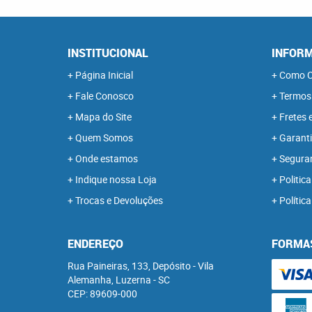
INSTITUCIONAL
INFORM
Página Inicial
Como C
Fale Conosco
Termos
Mapa do Site
Fretes 
Quem Somos
Garanti
Onde estamos
Segura
Indique nossa Loja
Politica
Trocas e Devoluções
Polític
ENDEREÇO
FORMA
Rua Paineiras, 133, Depósito
-
Vila
Alemanha, Luzerna
-
SC
CEP: 89609-000