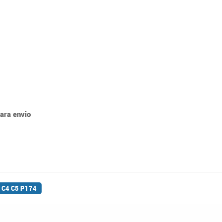
para envio
 C4 C5 P174