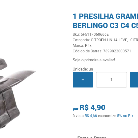
1 PRESILHA GRAM
BERLINGO C3 C4 C
Sku:
5F511F060666E
Categoria:
CITROEN LINHA LEVE
CIT
Marca:
Pfix
Código de Barras:
7899822000571
Seja o primeira a avaliar!
Unidade: un
R$ 4,90
por
à vista
R$ 4,66
economize
5%
no Pix