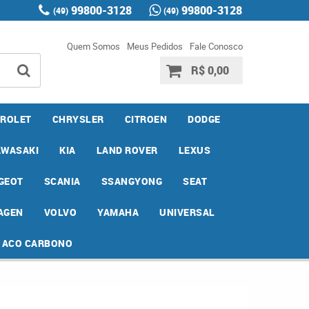
99800-3128
99800-3128
(49)
(49)
Quem Somos
Meus Pedidos
Fale Conosco
R$ 0,00
ROLET
CHRYSLER
CITROEN
DODGE
AWASAKI
KIA
LAND ROVER
LEXUS
GEOT
SCANIA
SSANGYONG
SEAT
AGEN
VOLVO
YAMAHA
UNIVERSAL
E ACO CARBONO