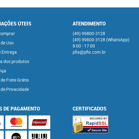
AÇÕES ÚTEIS
ATENDIMENTO
omprar
(49)
99800-3128
(49)
99800-3128
(WhatsApp)
 de Uso
8:00 - 17:00
e Entrega
pfix@pfix.com.br
a dos produtos
nça
 de Frete Grátis
a de Privacidade
S DE PAGAMENTO
CERTIFICADOS