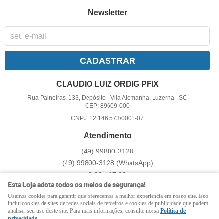
Newsletter
CADASTRAR
CLAUDIO LUIZ ORDIG PFIX
Rua Paineiras, 133, Depósito
-
Vila Alemanha, Luzerna
-
SC
CEP: 89609-000
CNPJ: 12.146.573/0001-07
Atendimento
(49)
99800-3128
(49)
99800-3128
(WhatsApp)
8:00 - 17:00
Esta Loja adota todos os meios de segurança!
pfix@pfix.com.br
Usamos cookies para garantir que oferecemos a melhor experiência em nosso site. Isso
inclui cookies de sites de redes sociais de terceiros e cookies de publicidade que podem
analisar seu uso deste site. Para mais informações, consulte nossa
Política de
LOJA VIRTUAL CRIADA POR
privacidade
.