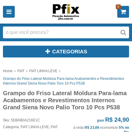
0
CATEGORIAS
Home
FIAT
FIAT LINHA LEVE
Grampo do Friso Lateral Moldura Para-lama Acabamentos e Revestimentos
Internos Grand Siena Novo Palio Toro 10 Pcs P538
Grampo do Friso Lateral Moldura Para-lama
Acabamentos e Revestimentos Internos
Grand Siena Novo Palio Toro 10 Pcs P538
R$ 24,90
por
Sku:
5EBAB0A216E1C
Categoria:
FIAT LINHA LEVE
,
FIAT
à vista
R$ 23,66
economize
5%
no