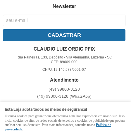
Newsletter
CADASTRAR
CLAUDIO LUIZ ORDIG PFIX
Rua Paineiras, 133, Depósito
-
Vila Alemanha, Luzerna
-
SC
CEP: 89609-000
CNPJ: 12.146.573/0001-07
Atendimento
(49)
99800-3128
(49)
99800-3128
(WhatsApp)
8:00 - 17:00
Esta Loja adota todos os meios de segurança!
pfix@pfix.com.br
Usamos cookies para garantir que oferecemos a melhor experiência em nosso site. Isso
inclui cookies de sites de redes sociais de terceiros e cookies de publicidade que podem
analisar seu uso deste site. Para mais informações, consulte nossa
Política de
LOJA VIRTUAL CRIADA POR
privacidade
.