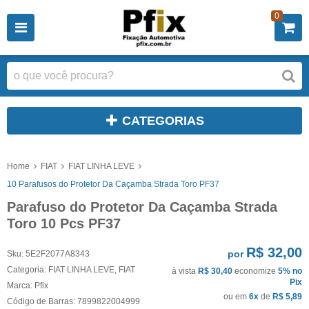
0
CATEGORIAS
Home
FIAT
FIAT LINHA LEVE
10 Parafusos do Protetor Da Caçamba Strada Toro PF37
Parafuso do Protetor Da Caçamba Strada
Toro 10 Pcs PF37
R$ 32,00
por
Sku:
5E2F2077A8343
Categoria:
FIAT LINHA LEVE
,
FIAT
à vista
R$ 30,40
economize
5%
no
Pix
Marca:
Pfix
ou em
6x
de
R$ 5,89
Código de Barras:
7899822004999