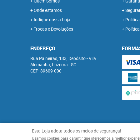
Quem Somos
Garanti
Onde estamos
Segura
Indique nossa Loja
Politica
Trocas e Devoluções
Polític
ENDEREÇO
FORMA
Rua Paineiras, 133, Depósito
-
Vila
Alemanha, Luzerna
-
SC
CEP: 89609-000
Esta Loja adota todos os meios de segurança!
Usamos cookies para garantir que oferecemos a melhor experiênci