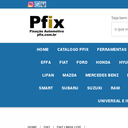
Seja bem-
HOME
CATALOGO PFIX
FERRAMENTAS
EFFA
FIAT
FORD
HONDA
HYU
LIFAN
MAZDA
MERCEDES BENZ
SMART
SUBARU
SUZUKI
RAM
UNIVERSAL E 
HOME
FIAT
FIAT LINHA LEVE