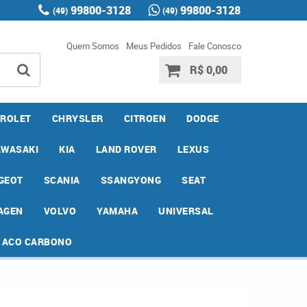
99800-3128
99800-3128
(49)
(49)
Quem Somos
Meus Pedidos
Fale Conosco
R$ 0,00
ROLET
CHRYSLER
CITROEN
DODGE
AWASAKI
KIA
LAND ROVER
LEXUS
GEOT
SCANIA
SSANGYONG
SEAT
AGEN
VOLVO
YAMAHA
UNIVERSAL
E ACO CARBONO