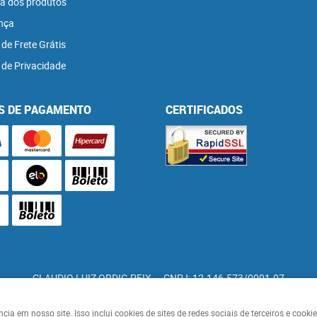
a dos produtos
nça
 de Frete Grátis
a de Privacidade
S DE PAGAMENTO
CERTIFICADOS
CLAUDIO LUIZ ORDIG PFIX
CNPJ: 12.146.573/0001-07
a em nosso site. Isso inclui cookies de sites de redes sociais de terceiros e cook