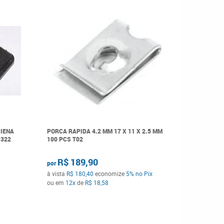
SIENA
PORCA RAPIDA 4.2 MM 17 X 11 X 2.5 MM
BUCHA FO
P322
100 PCS T02
DOBLO DUC
IDEA LINE
SIENA STI
R$ 189,90
por
P79
à vista
R$ 180,40
economize
5%
no Pix
R$ 2
por
ou em
12x
de
R$ 18,58
à vista
R$ 
ou em
4x
d