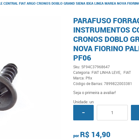
 CENTRAL FIAT ARGO CRONOS DOBLO GRAND SIENA IDEA LINEA MAREA NOVA FIORINO
PARAFUSO FORRAÇ
INSTRUMENTOS CO
CRONOS DOBLO GR
NOVA FIORINO PAL
PF06
Sku:
5F94C37968647
Categoria:
FIAT LINHA LEVE
FIAT
Marca:
Pfix
Código de Barras:
7899822003381
Seja o primeira a avaliar!
Unidade: un
R$ 14,90
por