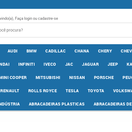
vindo(a),
Faça login
ou
cadastre-se
AUDI
BMW
CADILLAC
CHANA
CHERY
CHEV
NDAI
INFINITI
IVECO
JAC
JAGUAR
JEEP
K
MINI COOPER
MITSUBISHI
NISSAN
PORSCHE
PEU
RENAULT
ROLLS ROYCE
TESLA
TOYOTA
VOLKSW
INDÚSTRIA
ABRACADEIRAS PLASTICAS
ABRACADEIRAS D