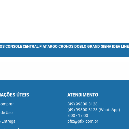
S CONSOLE CENTRAL FIAT ARGO CRONOS DOBLO GRAND SIENA IDEA LINE
AÇÕES ÚTEIS
ATENDIMENTO
omprar
(49)
99800-3128
(49)
99800-3128
(WhatsApp)
 de Uso
8:00 - 17:00
e Entrega
pfix@pfix.com.br