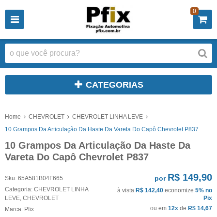
0
CATEGORIAS
Home
CHEVROLET
CHEVROLET LINHA LEVE
10 Grampos Da Articulação Da Haste Da Vareta Do Capô Chevrolet P837
10 Grampos Da Articulação Da Haste Da
Vareta Do Capô Chevrolet P837
R$ 149,90
por
Sku:
65A581B04F665
Categoria:
CHEVROLET LINHA
à vista
R$ 142,40
economize
5%
no
LEVE
,
CHEVROLET
Pix
ou em
12x
de
R$ 14,67
Marca:
Pfix