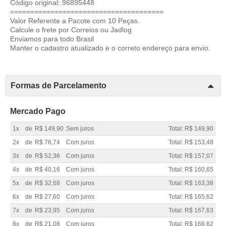
Código original: 96895448
======================================
Valor Referente a Pacote com 10 Peças.
Calcule o frete por Correios ou Jadlog
Enviamos para todo Brasil
Manter o cadastro atualizado e o correto endereço para envio.
Formas de Parcelamento
Mercado Pago
1x
de
R$ 149,90
Sem juros
Total: R$ 149,90
2x
de
R$ 76,74
Com juros
Total: R$ 153,48
3x
de
R$ 52,36
Com juros
Total: R$ 157,07
4x
de
R$ 40,16
Com juros
Total: R$ 160,65
5x
de
R$ 32,68
Com juros
Total: R$ 163,38
6x
de
R$ 27,60
Com juros
Total: R$ 165,62
7x
de
R$ 23,95
Com juros
Total: R$ 167,63
8x
de
R$ 21,08
Com juros
Total: R$ 168,62