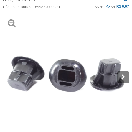
LEVE
,
CHEVROLET
Pix
ou em
4x
de
R$ 6,67
Código de Barras:
7899822009390