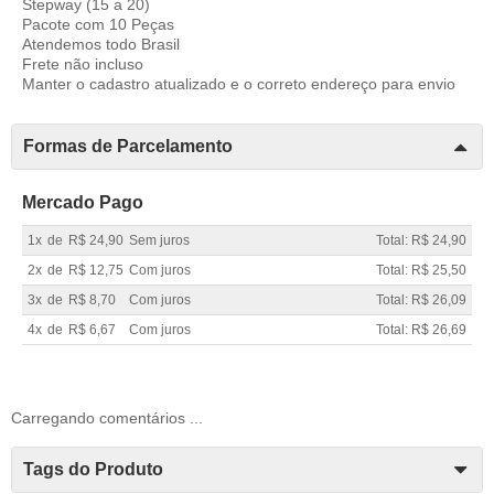
Stepway (15 a 20)
Pacote com 10 Peças
Atendemos todo Brasil
Frete não incluso
Manter o cadastro atualizado e o correto endereço para envio
Formas de Parcelamento
Mercado Pago
1x
de
R$ 24,90
Sem juros
Total: R$ 24,90
2x
de
R$ 12,75
Com juros
Total: R$ 25,50
3x
de
R$ 8,70
Com juros
Total: R$ 26,09
4x
de
R$ 6,67
Com juros
Total: R$ 26,69
Carregando comentários ...
Tags do Produto