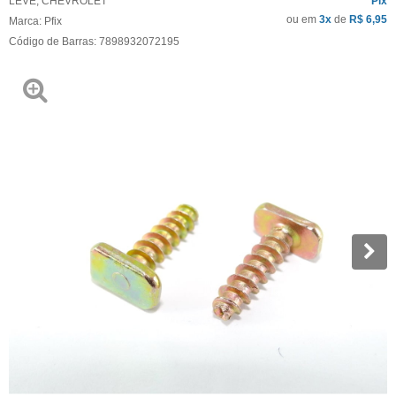
LEVE
,
CHEVROLET
Pix
ou em
3x
de
R$ 6,95
Marca:
Pfix
Código de Barras:
7898932072195