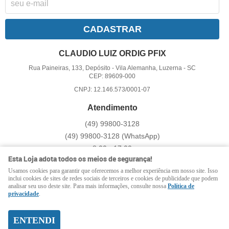
CADASTRAR
CLAUDIO LUIZ ORDIG PFIX
Rua Paineiras, 133, Depósito
-
Vila Alemanha, Luzerna
-
SC
CEP: 89609-000
CNPJ: 12.146.573/0001-07
Atendimento
(49)
99800-3128
(49)
99800-3128
(WhatsApp)
8:00 - 17:00
Esta Loja adota todos os meios de segurança!
pfix@pfix.com.br
Usamos cookies para garantir que oferecemos a melhor experiência em nosso site. Isso
inclui cookies de sites de redes sociais de terceiros e cookies de publicidade que podem
analisar seu uso deste site. Para mais informações, consulte nossa
Política de
LOJA VIRTUAL CRIADA POR
privacidade
.
ENTENDI