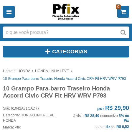
0
CATEGORIAS
Home
HONDA
HONDA LINHA LEVE
10 Grampo Para-barro Traseiro Honda Accord Civic CRV Fit HRV WRV P793
10 Grampo Para-barro Traseiro Honda
Accord Civic CRV Fit HRV WRV P793
R$ 29,90
por
Sku:
61042A81CAD77
Categoria:
HONDA LINHA LEVE
,
à vista
R$ 28,40
economize
5%
no
HONDA
Pix
ou em
5x
de
R$ 6,52
Marca:
Pfix