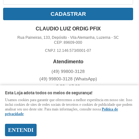
CADASTRAR
CLAUDIO LUIZ ORDIG PFIX
Rua Paineiras, 133, Depósito
-
Vila Alemanha, Luzerna
-
SC
CEP: 89609-000
CNPJ: 12.146.573/0001-07
Atendimento
(49)
99800-3128
(49)
99800-3128
(WhatsApp)
8:00 - 17:00
Esta Loja adota todos os meios de segurança!
pfix@pfix.com.br
Usamos cookies para garantir que oferecemos a melhor experiência em nosso site. Isso
inclui cookies de sites de redes sociais de terceiros e cookies de publicidade que podem
analisar seu uso deste site. Para mais informações, consulte nossa
Política de
LOJA VIRTUAL CRIADA POR
privacidade
.
ENTENDI