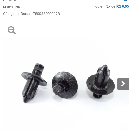
HONDA
Pix
ou em
3x
de
R$ 6,95
Marca:
Pfix
Código de Barras:
7899822009178