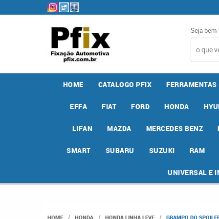
Seja bem-
HOME
CATALOGO PFIX
FERRAMENTAS
EFFA
FIAT
FORD
HONDA
HYU
LIFAN
MAZDA
MERCEDES BENZ
SMART
SUBARU
SUZUKI
RAM
UNIVERSAL E 
HOME
HONDA
HONDA LINHA LEVE
GRAMPO DO SPOILER 