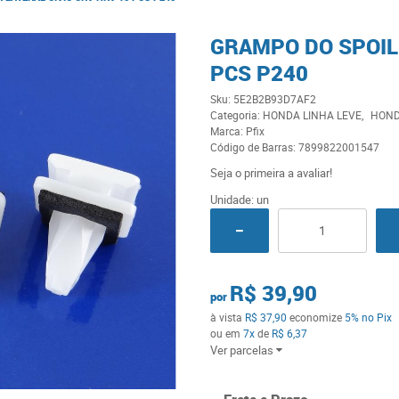
GRAMPO DO SPOILE
PCS P240
Sku:
5E2B2B93D7AF2
Categoria:
HONDA LINHA LEVE
HON
Marca:
Pfix
Código de Barras:
7899822001547
Seja o primeira a avaliar!
Unidade: un
R$ 39,90
por
à vista
R$ 37,90
economize
5%
no Pix
ou em
7x
de
R$ 6,37
Ver parcelas