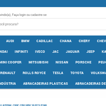
vindo(a),
Faça login
ou
cadastre-se
AUDI
BMW
CADILLAC
CHANA
CHERY
CHEV
NDAI
INFINITI
IVECO
JAC
JAGUAR
JEEP
K
MINI COOPER
MITSUBISHI
NISSAN
PORSCHE
PEU
RENAULT
ROLLS ROYCE
TESLA
TOYOTA
VOLKSW
INDÚSTRIA
ABRACADEIRAS PLASTICAS
ABRACADEIRAS D
LATERAL CIVIC CRV HRV 10 PCS P240