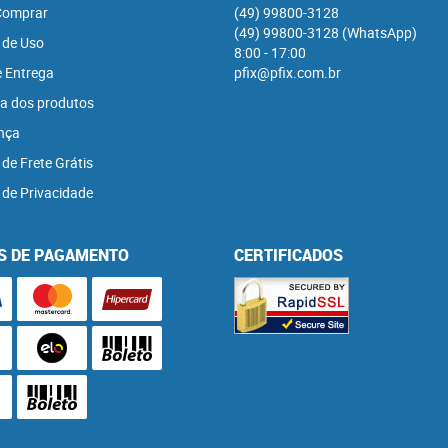
omprar
(49)
99800-3128
(49)
99800-3128
(WhatsApp)
 de Uso
8:00 - 17:00
e Entrega
pfix@pfix.com.br
a dos produtos
nça
 de Frete Grátis
a de Privacidade
S DE PAGAMENTO
CERTIFICADOS