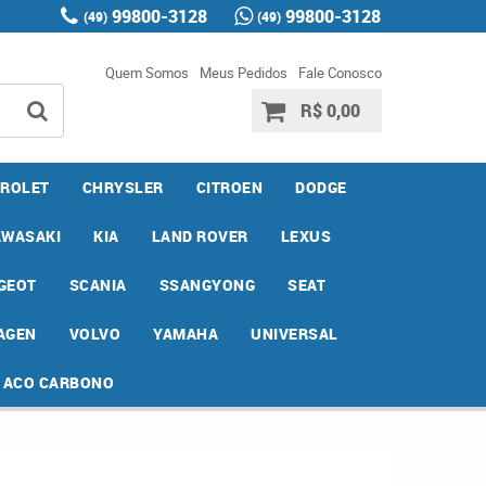
99800-3128
99800-3128
(49)
(49)
Quem Somos
Meus Pedidos
Fale Conosco
R$ 0,00
ROLET
CHRYSLER
CITROEN
DODGE
AWASAKI
KIA
LAND ROVER
LEXUS
GEOT
SCANIA
SSANGYONG
SEAT
AGEN
VOLVO
YAMAHA
UNIVERSAL
E ACO CARBONO