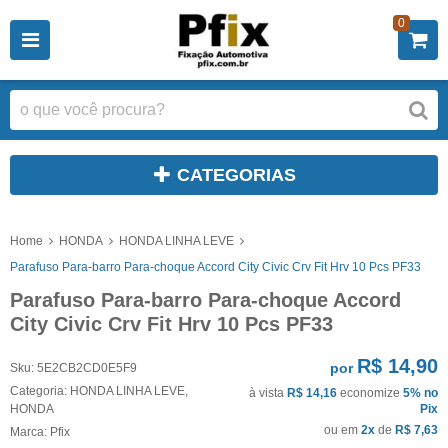
0
CATEGORIAS
Home
HONDA
HONDA LINHA LEVE
Parafuso Para-barro Para-choque Accord City Civic Crv Fit Hrv 10 Pcs PF33
Parafuso Para-barro Para-choque Accord
City Civic Crv Fit Hrv 10 Pcs PF33
R$ 14,90
por
Sku:
5E2CB2CD0E5F9
Categoria:
HONDA LINHA LEVE
,
à vista
R$ 14,16
economize
5%
no
HONDA
Pix
ou em
2x
de
R$ 7,63
Marca:
Pfix