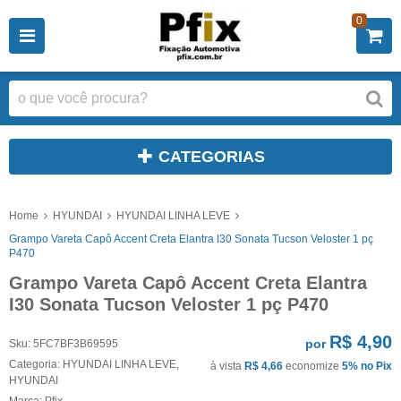
0
CATEGORIAS
Home
HYUNDAI
HYUNDAI LINHA LEVE
Grampo Vareta Capô Accent Creta Elantra I30 Sonata Tucson Veloster 1 pç
P470
Grampo Vareta Capô Accent Creta Elantra
I30 Sonata Tucson Veloster 1 pç P470
R$ 4,90
por
Sku:
5FC7BF3B69595
Categoria:
HYUNDAI LINHA LEVE
,
à vista
R$ 4,66
economize
5%
no Pix
HYUNDAI
Marca:
Pfix