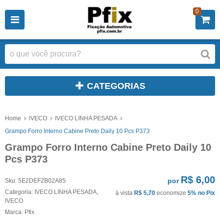
0
CATEGORIAS
Home
IVECO
IVECO LINHA PESADA
Grampo Forro Interno Cabine Preto Daily 10 Pcs P373
Grampo Forro Interno Cabine Preto Daily 10
Pcs P373
R$ 6,00
por
Sku:
5E2DEF2B02A85
Categoria:
IVECO LINHA PESADA
,
à vista
R$ 5,70
economize
5%
no Pix
IVECO
Marca:
Pfix