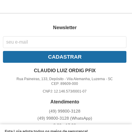
Newsletter
CADASTRAR
CLAUDIO LUIZ ORDIG PFIX
Rua Paineiras, 133, Depósito
-
Vila Alemanha, Luzerna
-
SC
CEP: 89609-000
CNPJ: 12.146.573/0001-07
Atendimento
(49)
99800-3128
(49)
99800-3128
(WhatsApp)
8:00 - 17:00
Esta Loja adota todos os meios de segurança!