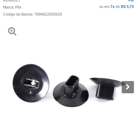
RENAULT
Pix
ou em
7x
de
R$ 5,75
Marca:
Pfix
Código de Barras:
7899822003626