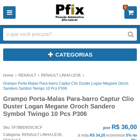
0
CATEGORIAS
Home
RENAULT
RENAULT LINHA LEVE
Grampo Porta-Malas Para-barro Captur Clio Duster Logan Megane Oroch
Sandero Symbol Twingo 10 Pcs P306
Grampo Porta-Malas Para-barro Captur Clio
Duster Logan Megane Oroch Sandero
Symbol Twingo 10 Pcs P306
R$ 36,00
por
Sku:
5F7B8D655C6CF
Categoria:
RENAULT LINHA LEVE
,
à vista
R$ 34,20
economize
5%
no