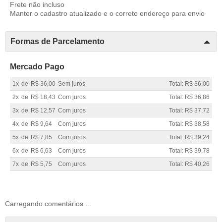
Frete não incluso
Manter o cadastro atualizado e o correto endereço para envio
Formas de Parcelamento
Mercado Pago
1x
de
R$ 36,00
Sem juros
Total: R$ 36,00
2x
de
R$ 18,43
Com juros
Total: R$ 36,86
3x
de
R$ 12,57
Com juros
Total: R$ 37,72
4x
de
R$ 9,64
Com juros
Total: R$ 38,58
5x
de
R$ 7,85
Com juros
Total: R$ 39,24
6x
de
R$ 6,63
Com juros
Total: R$ 39,78
7x
de
R$ 5,75
Com juros
Total: R$ 40,26
Carregando comentários ...