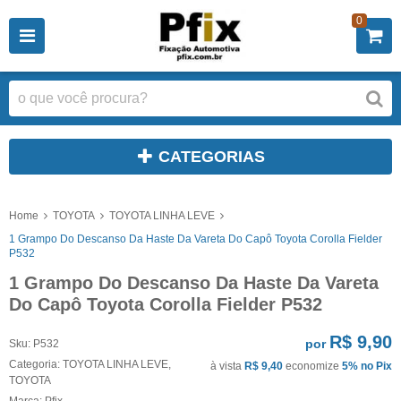
0
CATEGORIAS
Home
TOYOTA
TOYOTA LINHA LEVE
1 Grampo Do Descanso Da Haste Da Vareta Do Capô Toyota Corolla Fielder
P532
1 Grampo Do Descanso Da Haste Da Vareta
Do Capô Toyota Corolla Fielder P532
R$ 9,90
por
Sku:
P532
Categoria:
TOYOTA LINHA LEVE
,
à vista
R$ 9,40
economize
5%
no Pix
TOYOTA
Marca:
Pfix