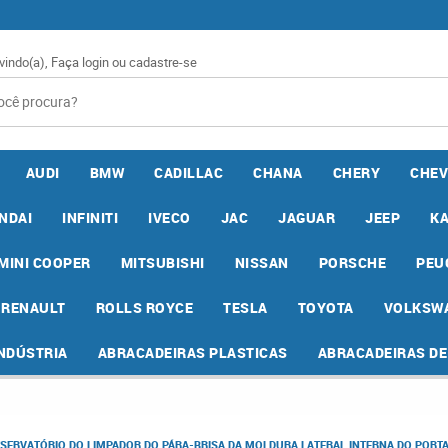
vindo(a),
Faça login
ou
cadastre-se
AUDI
BMW
CADILLAC
CHANA
CHERY
CHEV
NDAI
INFINITI
IVECO
JAC
JAGUAR
JEEP
K
MINI COOPER
MITSUBISHI
NISSAN
PORSCHE
PEU
RENAULT
ROLLS ROYCE
TESLA
TOYOTA
VOLKSW
INDÚSTRIA
ABRACADEIRAS PLASTICAS
ABRACADEIRAS D
SERVATÓRIO DO LIMPADOR DO PÁRA-BRISA DA MOLDURA LATERAL INTERNA DO PORTA