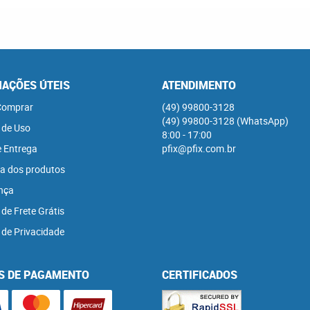
AÇÕES ÚTEIS
ATENDIMENTO
omprar
(49)
99800-3128
(49)
99800-3128
(WhatsApp)
 de Uso
8:00 - 17:00
e Entrega
pfix@pfix.com.br
a dos produtos
nça
 de Frete Grátis
a de Privacidade
S DE PAGAMENTO
CERTIFICADOS