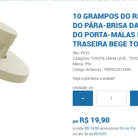
10 GRAMPOS DO R
DO PÁRA-BRISA D
DO PORTA-MALAS 
TRASEIRA BEGE T
Sku:
P632
Categoria:
TOYOTA LINHA LEVE
TOY
Marca:
Pfix
Código de Barras:
7899822012680
Seja o primeira a avaliar!
Unidade: un
R$ 19,90
por
à vista
R$ 18,90
economize
5%
no Pix
ou em
3x
de
R$ 6,95