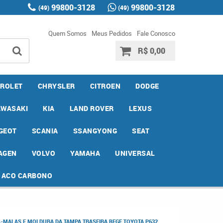
99800-3128
99800-3128
(49)
(49)
Quem Somos
Meus Pedidos
Fale Conosco
R$ 0,00
ROLET
CHRYSLER
CITROEN
DODGE
AWASAKI
KIA
LAND ROVER
LEXUS
GEOT
SCANIA
SSANGYONG
SEAT
AGEN
VOLVO
YAMAHA
UNIVERSAL
E ACO CARBONO
-MALAS E MOLDURA DA TAMPA TRASEIRA BEGE TOYOTA P632