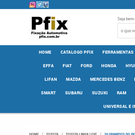
Seja bem-
HOME
CATALOGO PFIX
FERRAMENTAS
EFFA
FIAT
FORD
HONDA
HYU
LIFAN
MAZDA
MERCEDES BENZ
SMART
SUBARU
SUZUKI
RAM
UNIVERSAL E 
HOME
TOYOTA
TOYOTA LINHA LEVE
10 GRAMPOS DO RE