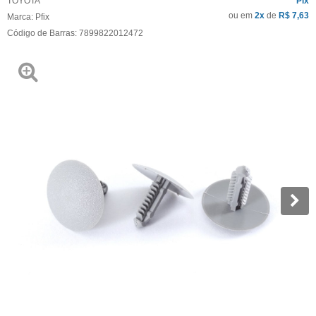
TOYOTA
Pix
ou em
2x
de
R$ 7,63
Marca:
Pfix
Código de Barras:
7899822012472