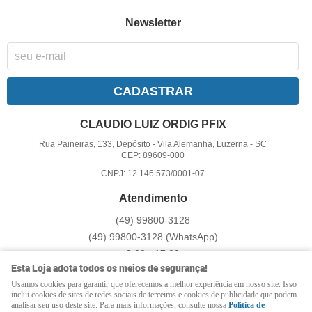
Newsletter
CADASTRAR
CLAUDIO LUIZ ORDIG PFIX
Rua Paineiras, 133, Depósito
-
Vila Alemanha, Luzerna
-
SC
CEP: 89609-000
CNPJ: 12.146.573/0001-07
Atendimento
(49)
99800-3128
(49)
99800-3128
(WhatsApp)
8:00 - 17:00
Esta Loja adota todos os meios de segurança!
pfix@pfix.com.br
Usamos cookies para garantir que oferecemos a melhor experiência em nosso site. Isso
inclui cookies de sites de redes sociais de terceiros e cookies de publicidade que podem
analisar seu uso deste site. Para mais informações, consulte nossa
Política de
LOJA VIRTUAL CRIADA POR