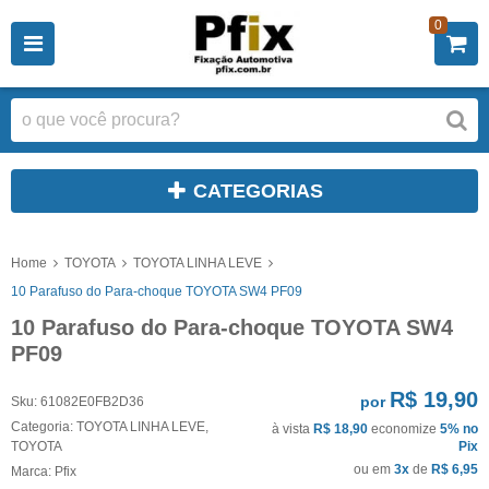
0
CATEGORIAS
Home
TOYOTA
TOYOTA LINHA LEVE
10 Parafuso do Para-choque TOYOTA SW4 PF09
10 Parafuso do Para-choque TOYOTA SW4
PF09
R$ 19,90
por
Sku:
61082E0FB2D36
Categoria:
TOYOTA LINHA LEVE
,
à vista
R$ 18,90
economize
5%
no
TOYOTA
Pix
ou em
3x
de
R$ 6,95
Marca:
Pfix