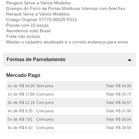
Peugeot Serve a Vários Modelos
Grampo do Forro de Portas Molduras Internas com Anel fixo
Renault Serve a Vários Modelos
Codigo Original: 67773-06020 P315
Pacote com 10 peças
Atendemos todo Brasil
Frete não incluso
Manter o cadastro atualizado e o correto endereço para envio
Formas de Parcelamento
Mercado Pago
1x
de
R$ 34,90
Sem juros
Total: R$ 34,90
2x
de
R$ 17,86
Com juros
Total: R$ 35,73
3x
de
R$ 12,19
Com juros
Total: R$ 36,57
4x
de
R$ 9,35
Com juros
Total: R$ 37,40
5x
de
R$ 7,61
Com juros
Total: R$ 38,04
6x
de
R$ 6,43
Com juros
Total: R$ 38,56