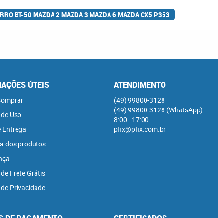
RRO BT-50 MAZDA 2 MAZDA 3 MAZDA 6 MAZDA CX5 P353
AÇÕES ÚTEIS
ATENDIMENTO
omprar
(49)
99800-3128
(49)
99800-3128
(WhatsApp)
 de Uso
8:00 - 17:00
e Entrega
pfix@pfix.com.br
a dos produtos
nça
 de Frete Grátis
a de Privacidade