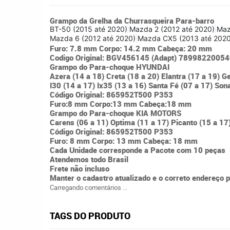
Grampo da Grelha da Churrasqueira Para-barro
BT-50 (2015 até 2020)
Mazda 2 (2012 até 2020)
Maz
Mazda 6 (2012 até 2020)
Mazda CX5 (2013 até 2020
Furo: 7.8 mm Corpo: 14.2 mm Cabeça: 20 mm
Codigo Original: BGV456145 (Adapt) 7899822005
Grampo do Para-choque HYUNDAI
Azera (14 a 18) Creta (18 a 20) Elantra (17 a 19) G
I30 (14 a 17) Ix35 (13 a 16) Santa Fé (07 a 17) Son
Código Original: 865952T500 P353
Furo:8 mm Corpo:13 mm Cabeça:18 mm
Grampo do Para-choque KIA MOTORS
Carens (06 a 11) Optima (11 a 17) Picanto (15 a 17
Código Original: 865952T500 P353
Furo: 8 mm Corpo: 13 mm Cabeça: 18 mm
Cada Unidade corresponde a Pacote com 10 peças
Atendemos todo Brasil
Frete não incluso
Manter o cadastro atualizado e o correto endereço 
Carregando comentários ...
TAGS DO PRODUTO