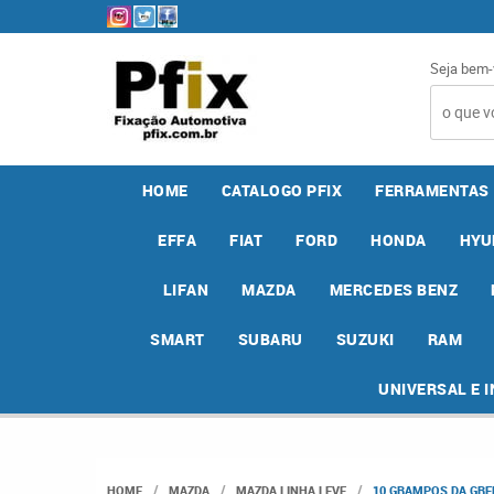
Seja bem-
HOME
CATALOGO PFIX
FERRAMENTAS
EFFA
FIAT
FORD
HONDA
HYU
LIFAN
MAZDA
MERCEDES BENZ
SMART
SUBARU
SUZUKI
RAM
UNIVERSAL E 
HOME
MAZDA
MAZDA LINHA LEVE
10 GRAMPOS DA GRE