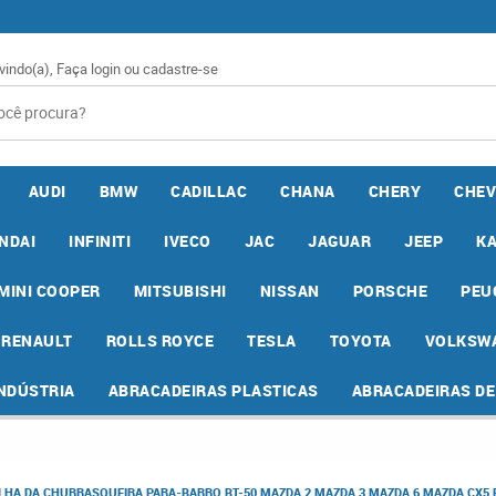
vindo(a),
Faça login
ou
cadastre-se
AUDI
BMW
CADILLAC
CHANA
CHERY
CHEV
NDAI
INFINITI
IVECO
JAC
JAGUAR
JEEP
K
MINI COOPER
MITSUBISHI
NISSAN
PORSCHE
PEU
RENAULT
ROLLS ROYCE
TESLA
TOYOTA
VOLKSW
INDÚSTRIA
ABRACADEIRAS PLASTICAS
ABRACADEIRAS D
LHA DA CHURRASQUEIRA PARA-BARRO BT-50 MAZDA 2 MAZDA 3 MAZDA 6 MAZDA CX5 