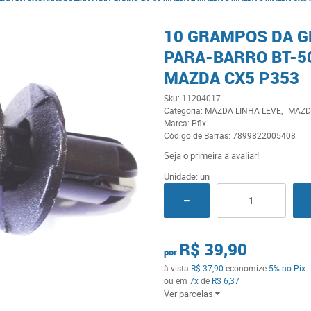
10 GRAMPOS DA G
PARA-BARRO BT-5
MAZDA CX5 P353
Sku:
11204017
Categoria:
MAZDA LINHA LEVE
MAZD
Marca:
Pfix
Código de Barras:
7899822005408
Seja o primeira a avaliar!
Unidade: un
R$ 39,90
por
à vista
R$ 37,90
economize
5%
no Pix
ou em
7x
de
R$ 6,37
Ver parcelas