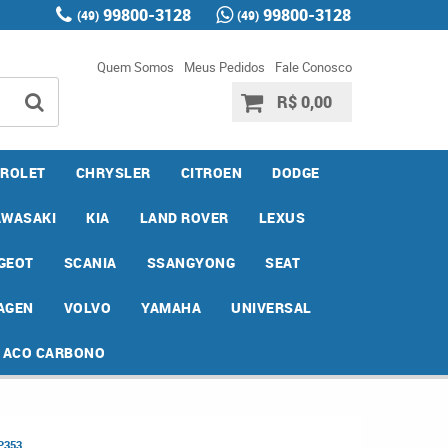
99800-3128
99800-3128
(49)
(49)
Quem Somos
Meus Pedidos
Fale Conosco
R$ 0,00
ROLET
CHRYSLER
CITROEN
DODGE
AWASAKI
KIA
LAND ROVER
LEXUS
GEOT
SCANIA
SSANGYONG
SEAT
AGEN
VOLVO
YAMAHA
UNIVERSAL
E ACO CARBONO
P353