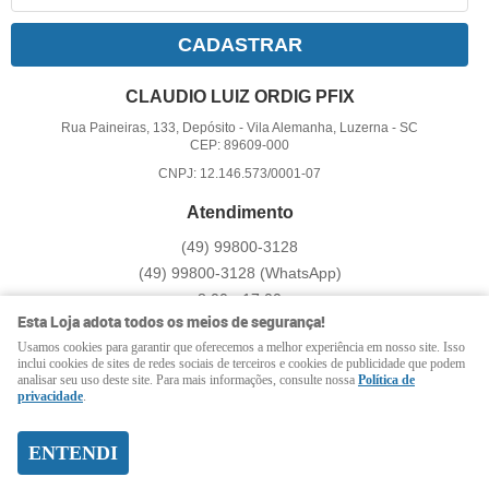
CADASTRAR
CLAUDIO LUIZ ORDIG PFIX
Rua Paineiras, 133, Depósito
-
Vila Alemanha, Luzerna
-
SC
CEP: 89609-000
CNPJ: 12.146.573/0001-07
Atendimento
(49)
99800-3128
(49)
99800-3128
(WhatsApp)
8:00 - 17:00
Esta Loja adota todos os meios de segurança!
pfix@pfix.com.br
Usamos cookies para garantir que oferecemos a melhor experiência em nosso site. Isso
inclui cookies de sites de redes sociais de terceiros e cookies de publicidade que podem
analisar seu uso deste site. Para mais informações, consulte nossa
Política de
LOJA VIRTUAL CRIADA POR
privacidade
.
ENTENDI