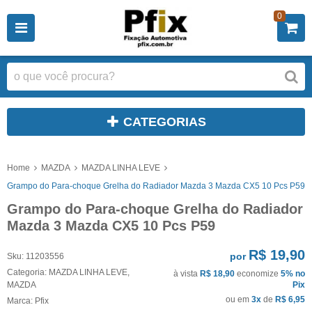
0
CATEGORIAS
Home
MAZDA
MAZDA LINHA LEVE
Grampo do Para-choque Grelha do Radiador Mazda 3 Mazda CX5 10 Pcs P59
Grampo do Para-choque Grelha do Radiador
Mazda 3 Mazda CX5 10 Pcs P59
R$ 19,90
por
Sku:
11203556
Categoria:
MAZDA LINHA LEVE
,
à vista
R$ 18,90
economize
5%
no
MAZDA
Pix
ou em
3x
de
R$ 6,95
Marca:
Pfix