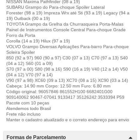
NISSAN Maxima Pathfinder (08 a 19)
SUBARU Grampo do Para-choque Spoiler Lateral
Forester (98 a 19) Impreza Wrx até Sti (93 a 19) Legacy (94 a
19) Outback (00 a 19)
TOYOTA Grampo da Grelha da Churrasqueira Porta-Malas
Painel de Instrumentos Console Central Para-choque Grade
Forro da Porta
Corolla (14 a 19) Hilux (97 a 19)
VOLVO Grampo Diversas Aplicações Para-barro Para-choque
Soleira Spoiler
850 (92 a 97) 960 (90 a 97) C30 (07 a 13) C70 (97 a 13) S40
(04 a 12) S60 (01 a 09)
S70 (97 a 00) S80 (98 a 16) S90 (16 a 19) V40 (12 a 14) V50
(04 a 12) V70 (97 a 14)
V90 (97 a 98) XC60 (09 a 13) XC70 (08 a 15) XC90 (03 a 14)
Cabeça: 14.90 mm Corpo: 12.50 mm Furo: 6.80 mm
Código original: 96057846 861552H100 6682401G00
909140062 90467-07041 9133417 35126242 3533394 P59
Pacote com 10 peças
Atendemos todo Brasil
Frete não incluso
Manter o cadastro atualizado e o correto endereço para envio
Formas de Parcelamento