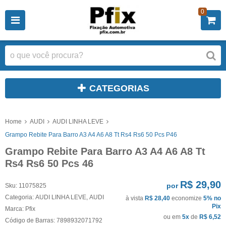
0
CATEGORIAS
Home
AUDI
AUDI LINHA LEVE
Grampo Rebite Para Barro A3 A4 A6 A8 Tt Rs4 Rs6 50 Pcs P46
Grampo Rebite Para Barro A3 A4 A6 A8 Tt
Rs4 Rs6 50 Pcs 46
R$ 29,90
por
Sku:
11075825
Categoria:
AUDI LINHA LEVE
,
AUDI
à vista
R$ 28,40
economize
5%
no
Pix
Marca:
Pfix
ou em
5x
de
R$ 6,52
Código de Barras:
7898932071792