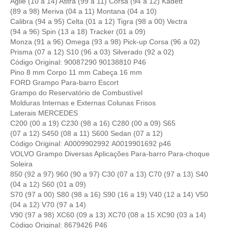
Agile (10 a 14) Astra (99 a 11) Corsa (94 a 12) Kadett
(89 a 98) Meriva (04 a 11) Montana (04 a 10)
Calibra (94 a 95) Celta (01 a 12) Tigra (98 a 00) Vectra
(94 a 96) Spin (13 a 18) Tracker (01 a 09)
Monza (91 a 96) Omega (93 a 98) Pick-up Corsa (96 a 02)
Prisma (07 a 12) S10 (96 a 03) Silverado (92 a 02)
Código Original: 90087290 90138810 P46
Pino 8 mm Corpo 11 mm Cabeça 16 mm
FORD Grampo Para-barro Escort
Grampo do Reservatório de Combustível
Molduras Internas e Externas Colunas Frisos
Laterais MERCEDES
C200 (00 a 19) C230 (98 a 16) C280 (00 a 09) S65
(07 a 12) S450 (08 a 11) S600 Sedan (07 a 12)
Código Original: A0009902992 A0019901692 p46
VOLVO Grampo Diversas Aplicações Para-barro Para-choque
Soleira
850 (92 a 97) 960 (90 a 97) C30 (07 a 13) C70 (97 a 13) S40
(04 a 12) S60 (01 a 09)
S70 (97 a 00) S80 (98 a 16) S90 (16 a 19) V40 (12 a 14) V50
(04 a 12) V70 (97 a 14)
V90 (97 a 98) XC60 (09 a 13) XC70 (08 a 15 XC90 (03 a 14)
Código Original: 8679426 P46