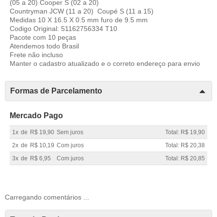
(05 a 20) Cooper S (02 a 20)
Countryman JCW (11 a 20) Coupé S (11 a 15)
Medidas 10 X 16.5 X 0.5 mm furo de 9.5 mm
Codigo Original: 51162756334 T10
Pacote com 10 peças
Atendemos todo Brasil
Frete não incluso
Manter o cadastro atualizado e o correto endereço para envio
Formas de Parcelamento
Mercado Pago
1x
de
R$ 19,90
Sem juros
Total: R$ 19,90
2x
de
R$ 10,19
Com juros
Total: R$ 20,38
3x
de
R$ 6,95
Com juros
Total: R$ 20,85
Carregando comentários ...