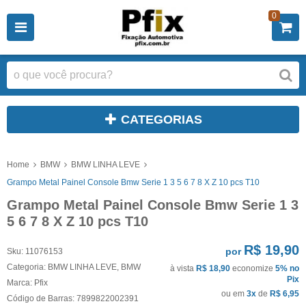
0
CATEGORIAS
Home
BMW
BMW LINHA LEVE
Grampo Metal Painel Console Bmw Serie 1 3 5 6 7 8 X Z 10 pcs T10
Grampo Metal Painel Console Bmw Serie 1 3
5 6 7 8 X Z 10 pcs T10
R$ 19,90
por
Sku:
11076153
Categoria:
BMW LINHA LEVE
,
BMW
à vista
R$ 18,90
economize
5%
no
Pix
Marca:
Pfix
ou em
3x
de
R$ 6,95
Código de Barras:
7899822002391