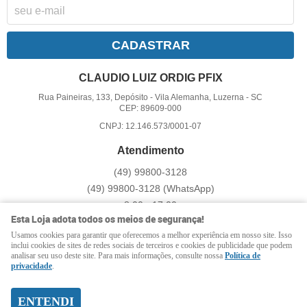
CADASTRAR
CLAUDIO LUIZ ORDIG PFIX
Rua Paineiras, 133, Depósito
-
Vila Alemanha, Luzerna
-
SC
CEP: 89609-000
CNPJ: 12.146.573/0001-07
Atendimento
(49)
99800-3128
(49)
99800-3128
(WhatsApp)
8:00 - 17:00
Esta Loja adota todos os meios de segurança!
pfix@pfix.com.br
Usamos cookies para garantir que oferecemos a melhor experiência em nosso site. Isso
inclui cookies de sites de redes sociais de terceiros e cookies de publicidade que podem
analisar seu uso deste site. Para mais informações, consulte nossa
Política de
LOJA VIRTUAL CRIADA POR
privacidade
.
ENTENDI