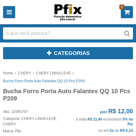
0
CATEGORIAS
Home
CHERY
CHERY LINHA LEVE
Bucha Forro Porta Auto Falantes QQ 10 Pcs P209
Bucha Forro Porta Auto Falantes QQ 10 Pcs
P209
R$ 12,00
por
Sku:
11080707
Categoria:
CHERY LINHA LEVE
,
à vista
R$ 11,40
economize
5%
no
CHERY
Pix
ou em
2x
de
R$ 6,14
Marca:
Pfix