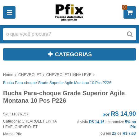
0
CATEGORIAS
Home
CHEVROLET
CHEVROLET LINHA LEVE
Bucha Para-choque Grade Superior Agile Montana 10 Pcs P226
Bucha Para-choque Grade Superior Agile
Montana 10 Pcs P226
R$ 14,90
por
Sku:
11076157
Categoria:
CHEVROLET LINHA
à vista
R$ 14,16
economize
5%
no
LEVE
,
CHEVROLET
Pix
ou em
2x
de
R$ 7,63
Marca:
Pfix