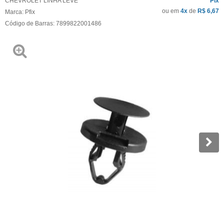
CHEVROLET LINHA LEVE
Pix
ou em
4x
de
R$ 6,67
Marca:
Pfix
Código de Barras:
7899822001486