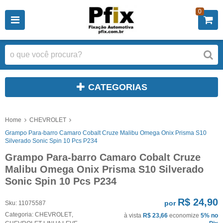
0
CATEGORIAS
Home
CHEVROLET
Grampo Para-barro Camaro Cobalt Cruze Malibu Omega Onix Prisma S10
Silverado Sonic Spin 10 Pcs P234
Grampo Para-barro Camaro Cobalt Cruze
Malibu Omega Onix Prisma S10 Silverado
Sonic Spin 10 Pcs P234
R$ 24,90
por
Sku:
11075587
Categoria:
CHEVROLET
,
à vista
R$ 23,66
economize
5%
no