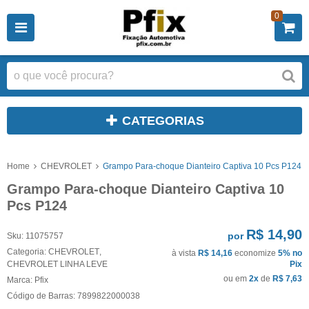
0
CATEGORIAS
Home
CHEVROLET
Grampo Para-choque Dianteiro Captiva 10 Pcs P124
Grampo Para-choque Dianteiro Captiva 10
Pcs P124
R$ 14,90
por
Sku:
11075757
Categoria:
CHEVROLET
,
à vista
R$ 14,16
economize
5%
no
CHEVROLET LINHA LEVE
Pix
ou em
2x
de
R$ 7,63
Marca:
Pfix
Código de Barras:
7899822000038