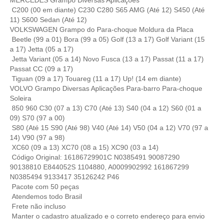
C200 (00 em diante) C230 C280 S65 AMG (Até 12) S450 (Até
11) S600 Sedan (Até 12)
VOLKSWAGEN Grampo do Para-choque Moldura da Placa
Beetle (99 a 01) Bora (99 a 05) Golf (13 a 17) Golf Variant (15
a 17) Jetta (05 a 17)
Jetta Variant (05 a 14) Novo Fusca (13 a 17) Passat (11 a 17)
Passat CC (09 a 17)
Tiguan (09 a 17) Touareg (11 a 17) Up! (14 em diante)
VOLVO Grampo Diversas Aplicações Para-barro Para-choque
Soleira
850 960 C30 (07 a 13) C70 (Até 13) S40 (04 a 12) S60 (01 a
09) S70 (97 a 00)
S80 (Até 15 S90 (Até 98) V40 (Até 14) V50 (04 a 12) V70 (97 a
14) V90 (97 a 98)
XC60 (09 a 13) XC70 (08 a 15) XC90 (03 a 14)
Código Original: 16186729901C N0385491 90087290
90138810 E844052S 1104880, A0009902992 161867299
N0385494 9133417 35126242 P46
Pacote com 50 peças
Atendemos todo Brasil
Frete não incluso
Manter o cadastro atualizado e o correto endereço para envio