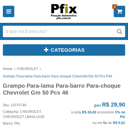
0
CATEGORIAS
Home
CHEVROLET
Grampo Para-lama Para-barro Para-choque Chevrolet Gm 50 Pcs P46
Grampo Para-lama Para-barro Para-choque
Chevrolet Gm 50 Pcs 46
R$ 29,90
por
Sku:
11075748
Categoria:
CHEVROLET
,
à vista
R$ 28,40
economize
5%
no
CHEVROLET LINHA LEVE
Pix
ou em
5x
de
R$ 6,52
Marca:
Pfix