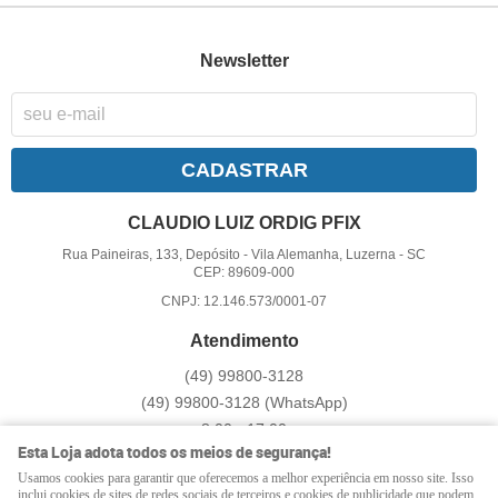
Newsletter
CADASTRAR
CLAUDIO LUIZ ORDIG PFIX
Rua Paineiras, 133, Depósito
-
Vila Alemanha, Luzerna
-
SC
CEP: 89609-000
CNPJ: 12.146.573/0001-07
Atendimento
(49)
99800-3128
(49)
99800-3128
(WhatsApp)
8:00 - 17:00
Esta Loja adota todos os meios de segurança!
pfix@pfix.com.br
Usamos cookies para garantir que oferecemos a melhor experiência em nosso site. Isso
inclui cookies de sites de redes sociais de terceiros e cookies de publicidade que podem