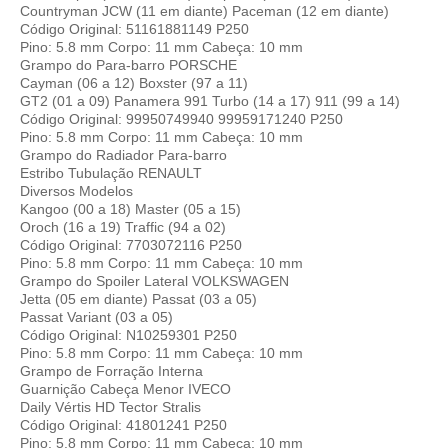
Countryman JCW (11 em diante) Paceman (12 em diante)
Código Original: 51161881149 P250
Pino: 5.8 mm Corpo: 11 mm Cabeça: 10 mm
Grampo do Para-barro PORSCHE
Cayman (06 a 12) Boxster (97 a 11)
GT2 (01 a 09) Panamera 991 Turbo (14 a 17) 911 (99 a 14)
Código Original: 99950749940 99959171240 P250
Pino: 5.8 mm Corpo: 11 mm Cabeça: 10 mm
Grampo do Radiador Para-barro
Estribo Tubulação RENAULT
Diversos Modelos
Kangoo (00 a 18) Master (05 a 15)
Oroch (16 a 19) Traffic (94 a 02)
Código Original: 7703072116 P250
Pino: 5.8 mm Corpo: 11 mm Cabeça: 10 mm
Grampo do Spoiler Lateral VOLKSWAGEN
Jetta (05 em diante) Passat (03 a 05)
Passat Variant (03 a 05)
Código Original: N10259301 P250
Pino: 5.8 mm Corpo: 11 mm Cabeça: 10 mm
Grampo de Forração Interna
Guarnição Cabeça Menor IVECO
Daily Vértis HD Tector Stralis
Código Original: 41801241 P250
Pino: 5.8 mm Corpo: 11 mm Cabeça: 10 mm