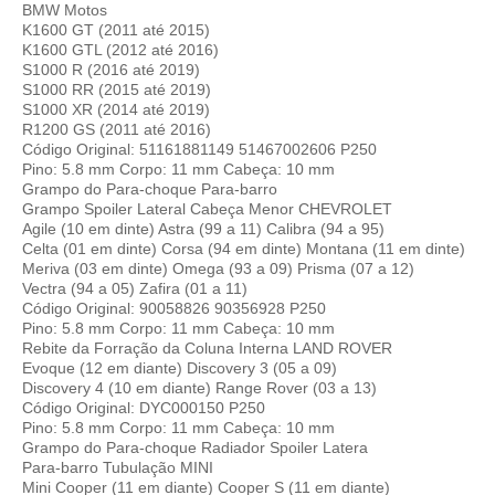
BMW Motos
K1600 GT (2011 até 2015)
K1600 GTL (2012 até 2016)
S1000 R (2016 até 2019)
S1000 RR (2015 até 2019)
S1000 XR (2014 até 2019)
R1200 GS (2011 até 2016)
Código Original: 51161881149 51467002606 P250
Pino: 5.8 mm Corpo: 11 mm Cabeça: 10 mm
Grampo do Para-choque Para-barro
Grampo Spoiler Lateral Cabeça Menor CHEVROLET
Agile (10 em dinte) Astra (99 a 11) Calibra (94 a 95)
Celta (01 em dinte) Corsa (94 em dinte) Montana (11 em dinte)
Meriva (03 em dinte) Omega (93 a 09) Prisma (07 a 12)
Vectra (94 a 05) Zafira (01 a 11)
Código Original: 90058826 90356928 P250
Pino: 5.8 mm Corpo: 11 mm Cabeça: 10 mm
Rebite da Forração da Coluna Interna LAND ROVER
Evoque (12 em diante) Discovery 3 (05 a 09)
Discovery 4 (10 em diante) Range Rover (03 a 13)
Código Original: DYC000150 P250
Pino: 5.8 mm Corpo: 11 mm Cabeça: 10 mm
Grampo do Para-choque Radiador Spoiler Latera
Para-barro Tubulação MINI
Mini Cooper (11 em diante) Cooper S (11 em diante)