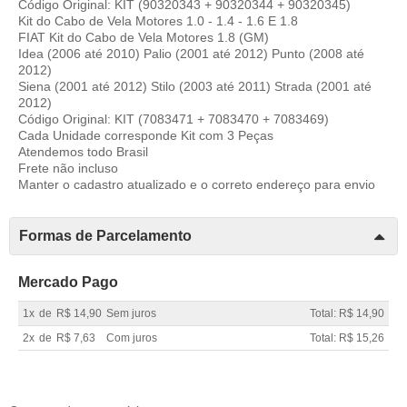
Código Original: KIT (90320343 + 90320344 + 90320345)
Kit do Cabo de Vela Motores 1.0 - 1.4 - 1.6 E 1.8
FIAT Kit do Cabo de Vela Motores 1.8 (GM)
Idea (2006 até 2010) Palio (2001 até 2012) Punto (2008 até
2012)
Siena (2001 até 2012) Stilo (2003 até 2011) Strada (2001 até
2012)
Código Original: KIT (7083471 + 7083470 + 7083469)
Cada Unidade corresponde Kit com 3 Peças
Atendemos todo Brasil
Frete não incluso
Manter o cadastro atualizado e o correto endereço para envio
Formas de Parcelamento
Mercado Pago
1x
de
R$ 14,90
Sem juros
Total: R$ 14,90
2x
de
R$ 7,63
Com juros
Total: R$ 15,26