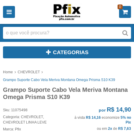
0
CATEGORIAS
Home
CHEVROLET
Grampo Suporte Cabo Vela Meriva Montana Omega Prisma S10 K39
Grampo Suporte Cabo Vela Meriva Montana
Omega Prisma S10 K39
R$ 14,90
por
Sku:
11075498
Categoria:
CHEVROLET
,
à vista
R$ 14,16
economize
5%
no
CHEVROLET LINHA LEVE
Pix
ou em
2x
de
R$ 7,63
Marca:
Pfix