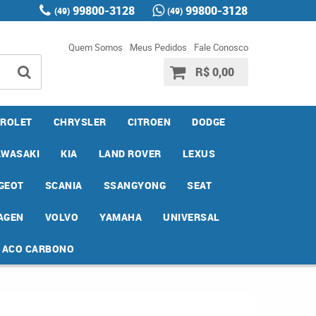
99800-3128
99800-3128
(49)
(49)
Quem Somos
Meus Pedidos
Fale Conosco
R$ 0,00
ROLET
CHRYSLER
CITROEN
DODGE
AWASAKI
KIA
LAND ROVER
LEXUS
GEOT
SCANIA
SSANGYONG
SEAT
AGEN
VOLVO
YAMAHA
UNIVERSAL
E ACO CARBONO