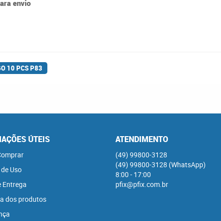
para envio
O 10 PCS P83
AÇÕES ÚTEIS
ATENDIMENTO
omprar
(49)
99800-3128
(49)
99800-3128
(WhatsApp)
 de Uso
8:00 - 17:00
e Entrega
pfix@pfix.com.br
a dos produtos
nça