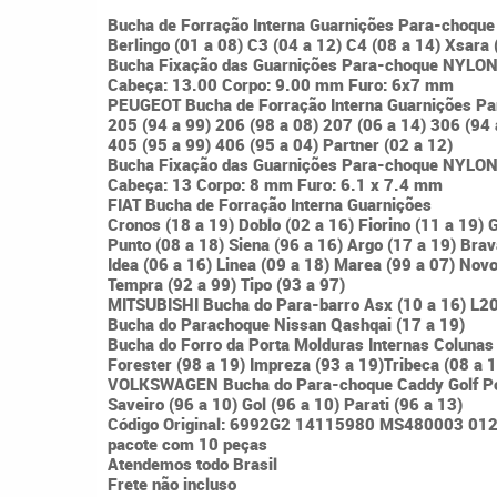
Bucha de Forração Interna Guarnições Para-choqu
Berlingo (01 a 08) C3 (04 a 12) C4 (08 a 14) Xsara 
Bucha Fixação das Guarnições Para-choque NYLO
Cabeça: 13.00 Corpo: 9.00 mm Furo: 6x7 mm
PEUGEOT Bucha de Forração Interna Guarnições P
205 (94 a 99) 206 (98 a 08) 207 (06 a 14) 306 (94 
405 (95 a 99) 406 (95 a 04) Partner (02 a 12)
Bucha Fixação das Guarnições Para-choque NYLO
Cabeça: 13 Corpo: 8 mm Furo: 6.1 x 7.4 mm
FIAT Bucha de Forração Interna Guarnições
Cronos (18 a 19) Doblo (02 a 16) Fiorino (11 a 19) 
Punto (08 a 18) Siena (96 a 16) Argo (17 a 19) Brav
Idea (06 a 16) Linea (09 a 18) Marea (99 a 07) Novo
Tempra (92 a 99) Tipo (93 a 97)
MITSUBISHI Bucha do Para-barro Asx (10 a 16) L20
Bucha do Parachoque Nissan Qashqai (17 a 19)
Bucha do Forro da Porta Molduras Internas Colunas
Forester (98 a 19) Impreza (93 a 19)Tribeca (08 a 
VOLKSWAGEN Bucha do Para-choque Caddy Golf P
Saveiro (96 a 10) Gol (96 a 10) Parati (96 a 13)
Código Original: 6992G2 14115980 MS480003 
pacote com 10 peças
Atendemos todo Brasil
Frete não incluso