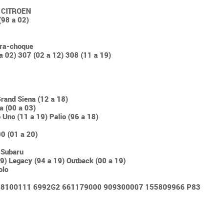
e CITROEN
(98 a 02)
N
ara-choque
a 02) 307 (02 a 12) 308 (11 a 19)
N
Grand Siena (12 a 18)
a (00 a 03)
 Uno (11 a 19) Palio (96 a 18)
0 (01 a 20)
 Subaru
19) Legacy (94 a 19) Outback (00 a 19)
olo
0128100111 6992G2 661179000 909300007 155809966 P83