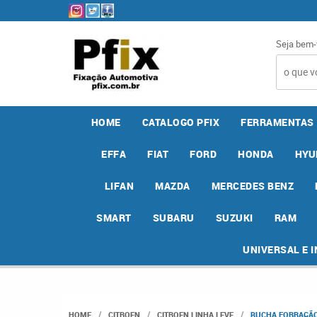
Seja bem-
HOME
CATALOGO PFIX
FERRAMENTAS
EFFA
FIAT
FORD
HONDA
HYU
LIFAN
MAZDA
MERCEDES BENZ
SMART
SUBARU
SUZUKI
RAM
UNIVERSAL E 
HOME
CITROEN
CITROEN LINHA LEVE
BUCHA FORRAÇÃO 