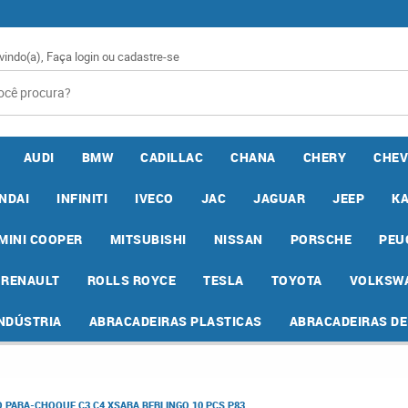
vindo(a),
Faça login
ou
cadastre-se
AUDI
BMW
CADILLAC
CHANA
CHERY
CHEV
NDAI
INFINITI
IVECO
JAC
JAGUAR
JEEP
K
MINI COOPER
MITSUBISHI
NISSAN
PORSCHE
PEU
RENAULT
ROLLS ROYCE
TESLA
TOYOTA
VOLKSW
INDÚSTRIA
ABRACADEIRAS PLASTICAS
ABRACADEIRAS D
PARA-CHOQUE C3 C4 XSARA BERLINGO 10 PCS P83