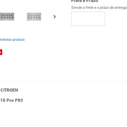
Frete e Prazo
Simule o frete e o prazo de entreg
mendar produto
e
e CITROEN
 10 Pcs P83